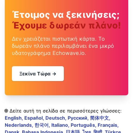
Έτοιμος να ξεκινήσεις;
Έχουμε δωρεάν πλάνο!
Δεν χρειάζεται πιστωτική κάρτα. Το
δωρεάν πλάνο περιλαμβάνει ένα μικρό
υδατογράφημα Echowave.io.
Ξεκίνα Τώρα →
🌐 Δείτε αυτή τη σελίδα σε περισσότερες γλώσσες:
English,
Español,
Deutsch,
Русский,
简体中文,
Nederlands,
한국어,
Italiano,
Português,
Français,
Dansk,
Bahasa Indonesia,
日本語,
ไทย,
हिन्दी,
Türkçe