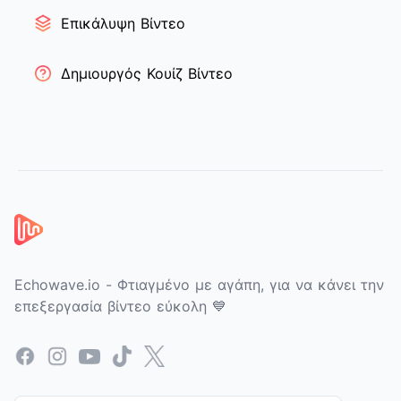
Επικάλυψη Βίντεο
Δημιουργός Κουίζ Βίντεο
Υποσέλιδο
Echowave.io - Φτιαγμένο με αγάπη, για να κάνει την
επεξεργασία βίντεο εύκολη 💙
Facebook
Instagram
YouTube
TikTok
X