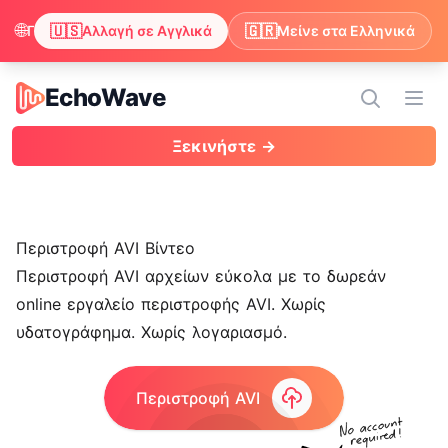
🌐
🇺🇸
🇬🇷
Παρατηρήσαμε ότι ο περιηγητής σου προτιμά τα Αγγλικά. Θέλεις να αλλάξεις για να απολαμβάνεις περιεχόμενο στα Αγγλικά;
Αλλαγή σε Αγγλικά
Μείνε στα Ελληνικά
EchoWave
EchoWave
Άνοι
Ξεκινήστε →
Περιστροφή AVI Βίντεο
Περιστροφή AVI αρχείων εύκολα με το δωρεάν
online εργαλείο περιστροφής AVI. Χωρίς
υδατογράφημα
. Χωρίς λογαριασμό.
Περιστροφή AVI