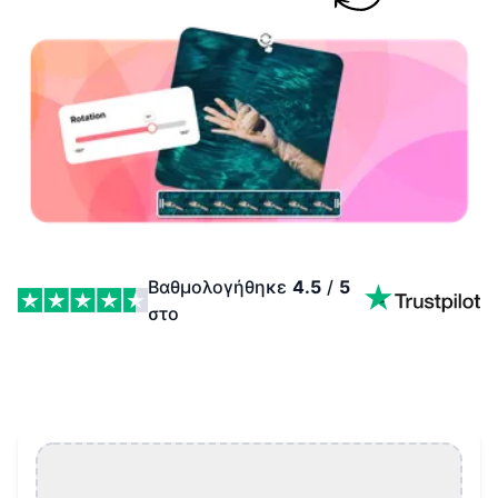
Βαθμολογήθηκε
4.5
/
5
στο
Περιστροφή AVI Βίντεο Features