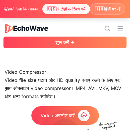
🌐
🇺🇸
🇮🇳
हमने देखा कि आपका ब्राउज़र अंग्रेज़ी पसंद करता है। क्या आप अंग्रेज़ी में सामग्री देखने के लिए स्विच करना चाहेंगे?
अंग्रेज़ी पर स्विच करें
हिन्दी पर रहें
EchoWave
EchoWave
मेन्यू 
शुरू करें →
Video Compressor
Video file size घटाने और HD quality बनाए रखने के लिए एक
मुफ़्त ऑनलाइन video compressor। MP4, AVI, MKV, MOV
और अन्य formats सपोर्टेड।
Video अपलोड करें