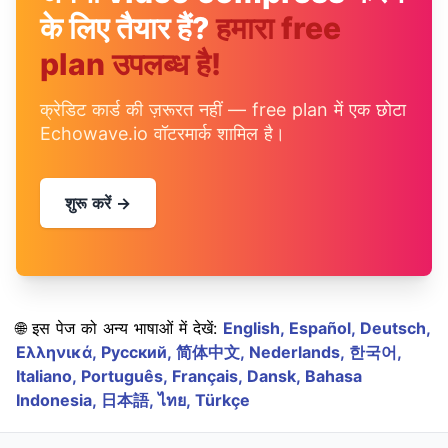
के लिए तैयार हैं?
हमारा free
plan उपलब्ध है!
क्रेडिट कार्ड की ज़रूरत नहीं — free plan में एक छोटा
Echowave.io वॉटरमार्क शामिल है।
शुरू करें →
🌐 इस पेज को अन्य भाषाओं में देखें:
English,
Español,
Deutsch,
Ελληνικά,
Русский,
简体中文,
Nederlands,
한국어,
Italiano,
Português,
Français,
Dansk,
Bahasa
Indonesia,
日本語,
ไทย,
Türkçe