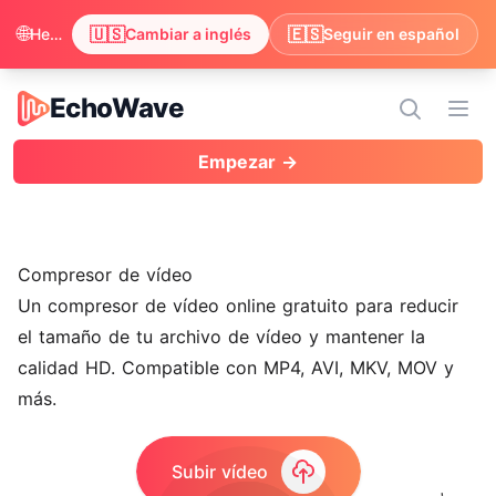
🌐
🇺🇸
🇪🇸
Hemos visto que tu navegador prefiere inglés. ¿Quieres cambiar para disfrutar el contenido en inglés?
Cambiar a inglés
Seguir en español
EchoWave
EchoWave
Abri
Empezar →
Compresor de vídeo
Un compresor de vídeo online gratuito para reducir
el tamaño de tu archivo de vídeo y mantener la
calidad HD. Compatible con MP4, AVI, MKV, MOV y
más.
Subir vídeo