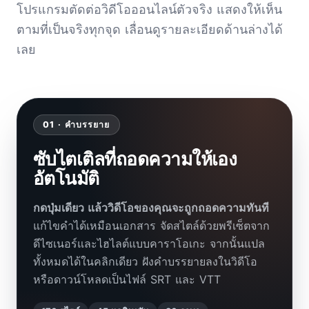
โปรแกรมตัดต่อวิดีโอออนไลน์ตัวจริง แสดงให้เห็น
ตามที่เป็นจริงทุกจุด เลื่อนดูรายละเอียดด้านล่างได้
เลย
01 · คำบรรยาย
ซับไตเติลที่ถอดความให้เอง
อัตโนมัติ
กดปุ่มเดียว แล้ววิดีโอของคุณจะถูกถอดความทันที
แก้ไขคำได้เหมือนเอกสาร จัดสไตล์ด้วยพรีเซ็ตจาก
ดีไซเนอร์และไฮไลต์แบบคาราโอเกะ จากนั้นแปล
ทั้งหมดได้ในคลิกเดียว ฝังคำบรรยายลงในวิดีโอ
หรือดาวน์โหลดเป็นไฟล์ SRT และ VTT