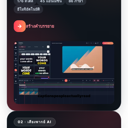
176 สไตล์
45 แอนิเมชัน
86 ภาษา
อีโมจิอัตโนมัติ
→
สร้างคำบรรยาย
captions
people
actually
read
02 · เสียงพากย์ AI