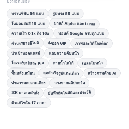
ยังมีอีกเยอะ
ทรานซิชัน 56 แบบ
รูปทรง 58 แบบ
มาสก์ Alpha และ Luma
โหมดผสมสี 18 แบบ
ความเร็ว 0.1x ถึง 16x
ฟอนต์ Google ครบทุกแบบ
คำบรรยายอีโมจิ
ส่งออก GIF
ภาพและวิดีโอสต็อก
นำเข้าพอดแคสต์
แถบความคืบหน้า
โอเวอร์เลย์และ PiP
เบลอใบหน้า
ลายน้ำโลโก้
ลุคสำเร็จรูปแตะเดียว
พื้นหลังเสมือน
สร้างภาพด้วย AI
ทำความสะอาดเสียง
วางจากคลิปบอร์ด
บันทึกอัตโนมัติและประวัติ
⌘K พาเลตคำสั่ง
ตัวแก้ไขใน 17 ภาษา