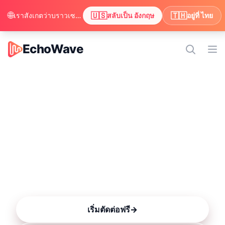
🌐
🇺🇸
🇹🇭
เราสังเกตว่าบราวเซอร์ของคุณตั้งค่าไว้เป็น อังกฤษ ต้องการสลับเพื่อดูเนื้อหาเป็น อังกฤษ หรือไม่?
สลับเป็น อังกฤษ
อยู่ที่ ไทย
EchoWave
EchoWave
เปิด
ตัวแก้ไขวิดีโอออนไลน์
ทำได้ทุกอย่าง
ฟรีที่
คำบรรยายใน 86 ภาษา เสียงพากย์ 63 เสียง วิชวลไล
เซอร์ เทมเพลต และไทม์ไลน์หลายแทร็กแบบมืออาชีพ
ทั้งหมดนี้อยู่ในเบราว์เซอร์ของคุณ เริ่มต้นใช้งานได้ฟรี
เริ่มตัดต่อฟรี
→