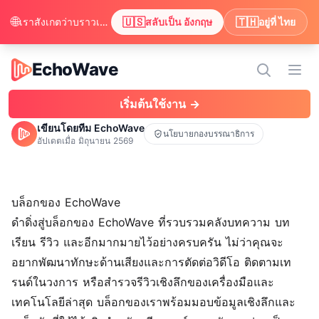
🌐
🇺🇸
🇹🇭
เราสังเกตว่าบราวเซอร์ของคุณตั้งค่าไว้เป็น อังกฤษ ต้องการสลับเพื่อดูเนื้อหาเป็น อังกฤษ หรือไม่?
สลับเป็น อังกฤษ
อยู่ที่ ไทย
EchoWave
EchoWave
เปิดเ
เริ่มต้นใช้งาน →
เขียนโดยทีม EchoWave
นโยบายกองบรรณาธิการ
อัปเดตเมื่อ
มิถุนายน 2569
บล็อกของ EchoWave
ดำดิ่งสู่บล็อกของ EchoWave ที่รวบรวมคลังบทความ บท
เรียน รีวิว และอีกมากมายไว้อย่างครบครัน ไม่ว่าคุณจะ
อยากพัฒนาทักษะด้านเสียงและการ
ตัดต่อวิดีโอ
ติดตามเท
รนด์ในวงการ หรือสำรวจรีวิวเชิงลึกของเครื่องมือและ
เทคโนโลยีล่าสุด บล็อกของเราพร้อมมอบข้อมูลเชิงลึกและ