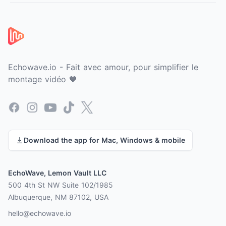
Pied de page
Echowave.io - Fait avec amour, pour simplifier le
montage vidéo 💙
Facebook
Instagram
YouTube
TikTok
X
Download the app for Mac, Windows & mobile
EchoWave, Lemon Vault LLC
500 4th St NW Suite 102/1985
Albuquerque, NM 87102, USA
hello@echowave.io