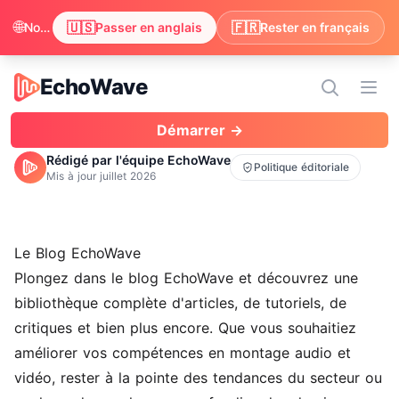
🌐
🇺🇸
🇫🇷
Nous avons remarqué que votre navigateur préfère anglais. Passer pour profiter du contenu en anglais ?
Passer en anglais
Rester en français
EchoWave
EchoWave
Ouvr
Démarrer →
Rédigé par l'équipe EchoWave
Politique éditoriale
Mis à jour
juillet 2026
Le Blog EchoWave
Plongez dans le blog EchoWave et découvrez une
bibliothèque complète d'articles, de tutoriels, de
critiques et bien plus encore. Que vous souhaitiez
améliorer vos compétences en montage audio et
vidéo
, rester à la pointe des tendances du secteur ou