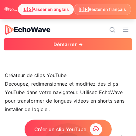
🌐
🇺🇸
🇫🇷
Nous avons remarqué que votre navigateur préfère anglais. Passer pour profiter du contenu en anglais ?
Passer en anglais
Rester en français
EchoWave
EchoWave
Ouvr
Démarrer →
Créateur de clips YouTube
Découpez, redimensionnez et modifiez des clips
YouTube dans votre navigateur. Utilisez EchoWave
pour transformer de longues vidéos en shorts sans
installer de logiciel.
Créer un clip YouTube