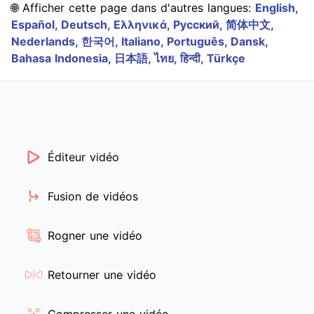
🌐 Afficher cette page dans d'autres langues:
English,
Español,
Deutsch,
Ελληνικά,
Русский,
简体中文,
Nederlands,
한국어,
Italiano,
Português,
Dansk,
Bahasa Indonesia,
日本語,
ไทย,
हिन्दी,
Türkçe
Éditeur vidéo
Fusion de vidéos
Rogner une vidéo
Retourner une vidéo
Compresser une vidéo