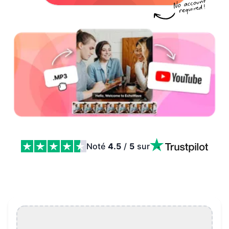
Noté
4.5
/
5
sur
Créateur de clips YouTube Features