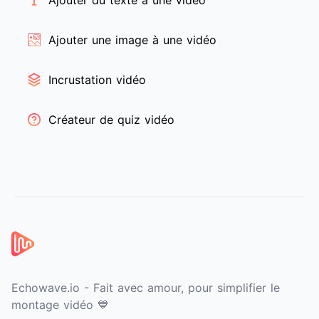
Ajouter du texte à une vidéo
Ajouter une image à une vidéo
Incrustation vidéo
Créateur de quiz vidéo
Pied de page
Echowave.io - Fait avec amour, pour simplifier le
montage vidéo 💙