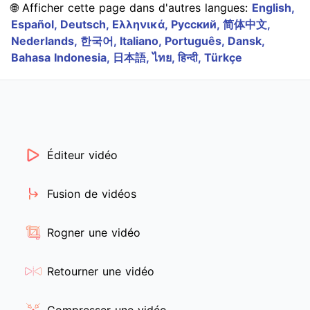
🌐 Afficher cette page dans d'autres langues:
English,
Español,
Deutsch,
Ελληνικά,
Русский,
简体中文,
Nederlands,
한국어,
Italiano,
Português,
Dansk,
Bahasa Indonesia,
日本語,
ไทย,
हिन्दी,
Türkçe
Éditeur vidéo
Fusion de vidéos
Rogner une vidéo
Retourner une vidéo