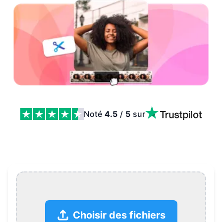
Noté
4.5
/
5
sur
Coupeur YouTube Features
Choisir des fichiers