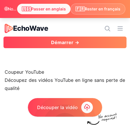
🌐
🇺🇸
🇫🇷
Nous avons remarqué que votre navigateur préfère anglais. Passer pour profiter du contenu en anglais ?
Passer en anglais
Rester en français
EchoWave
EchoWave
Ouvr
Démarrer →
Coupeur YouTube
Découpez des
vidéos YouTube
en ligne sans perte de
qualité
Découper la vidéo