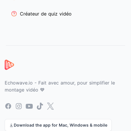
Créateur de quiz vidéo
Pied de page
Echowave.io - Fait avec amour, pour simplifier le
montage vidéo 💙
Facebook
Instagram
YouTube
TikTok
X
Download the app for Mac, Windows & mobile