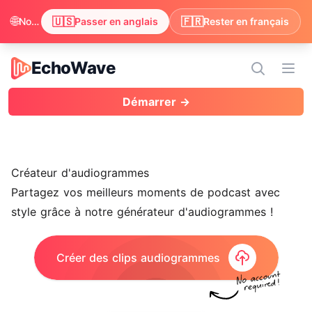
🌐
🇺🇸
🇫🇷
Nous avons remarqué que votre navigateur préfère anglais. Passer pour profiter du contenu en anglais ?
Passer en anglais
Rester en français
EchoWave
EchoWave
Ouvr
Démarrer →
Créateur d'audiogrammes
Partagez vos meilleurs moments de podcast avec
style grâce à notre générateur d'audiogrammes !
Créer des clips audiogrammes