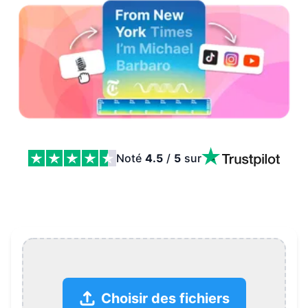
Noté
4.5
/
5
sur
Créateur d'audiogrammes Features
Choisir des fichiers