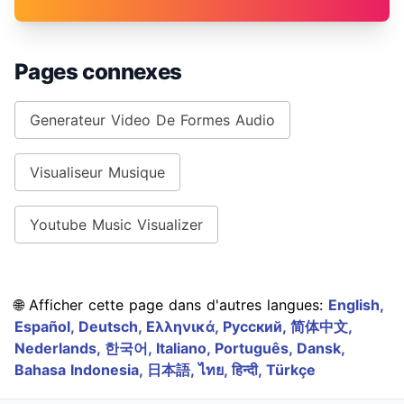
Pages connexes
Generateur Video De Formes Audio
Visualiseur Musique
Youtube Music Visualizer
🌐 Afficher cette page dans d'autres langues:
English,
Español,
Deutsch,
Ελληνικά,
Русский,
简体中文,
Nederlands,
한국어,
Italiano,
Português,
Dansk,
Bahasa Indonesia,
日本語,
ไทย,
हिन्दी,
Türkçe