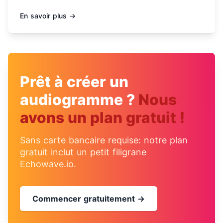
En savoir plus →
Prêt à créer un
audiogramme ?
Nous
avons un plan gratuit !
Sans carte bancaire requise: notre plan
gratuit inclut un petit filigrane
Echowave.io.
Commencer gratuitement →