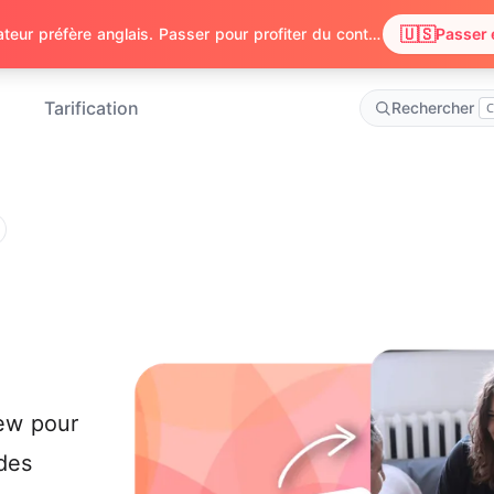
🇺🇸
Nous avons remarqué que votre navigateur préfère anglais. Passer pour profiter du contenu en anglais ?
Passer 
Tarification
Rechercher
C
iew pour
des