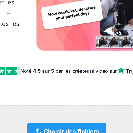
t les
 ci-
tes-les
Noté
4.5
sur
5
par les créateurs vidéo
sur
Choisir des fichiers