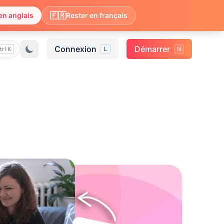
🇫🇷
en anglais
Rester en français
Connexion
Démarrer
trl K
L
N