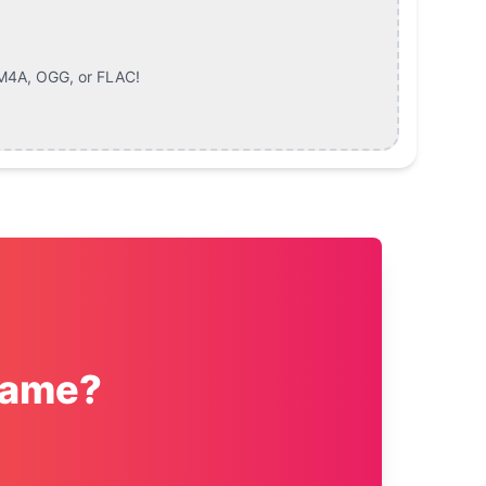
M4A, OGG, or FLAC
!
name?