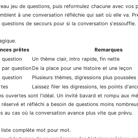
uveau jeu de questions, puis reformulez chacune avec vos 
mblent à une conversation réfléchie qui sait où elle va. P
 questions de secours pour si la conversation s'essouffle.
agique.
ances prêtes
Remarques
 question
Un thème clair, intro rapide, fin nette
 par question
De la place pour une histoire et une leçon
 question
Plusieurs thèmes, digressions plus poussées
rtes
Laissez filer les digressions, les points d'a
ns ouvertes sont l'idéal. Un invité bavard et rompu aux m
us réservé et réfléchi a besoin de questions moins nombreu
 au cas où la conversation avance plus vite que prévu.
a liste complète mot pour mot.