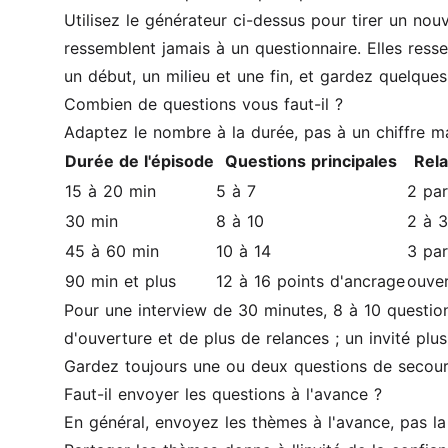
Utilisez le générateur ci-dessus pour tirer un no
ressemblent jamais à un questionnaire. Elles resse
un début, un milieu et une fin, et gardez quelques
Combien de questions vous faut-il ?
Adaptez le nombre à la durée, pas à un chiffre m
Durée de l'épisode
Questions principales
Rel
15 à 20 min
5 à 7
2 par
30 min
8 à 10
2 à 3
45 à 60 min
10 à 14
3 par
90 min et plus
12 à 16 points d'ancrage
ouve
Pour une interview de 30 minutes, 8 à 10 questio
d'ouverture et de plus de relances ; un invité pl
Gardez toujours une ou deux questions de secours
Faut-il envoyer les questions à l'avance ?
En général, envoyez les thèmes à l'avance, pas l