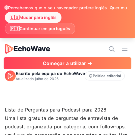
🌐
Percebemos que o seu navegador prefere inglês. Quer mudar para ver o conteúdo em inglês?
🇺🇸
Mudar para inglês
🇵🇹
Continuar em português
EchoWave
EchoWave
Abri
Começar a utilizar →
Escrito pela equipa do EchoWave
Política editorial
Atualizado
julho de 2026
Lista de Perguntas para Podcast para 2026
Uma lista gratuita de perguntas de entrevista de
podcast, organizada por categoria, com follow-ups,