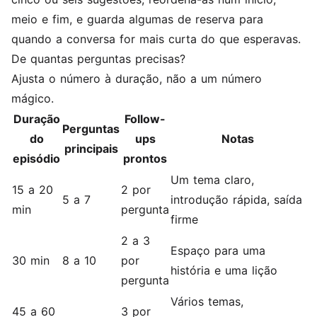
meio e fim, e guarda algumas de reserva para
quando a conversa for mais curta do que esperavas.
De quantas perguntas precisas?
Ajusta o número à duração, não a um número
mágico.
Duração
Follow-
Perguntas
do
ups
Notas
principais
episódio
prontos
Um tema claro,
15 a 20
2 por
5 a 7
introdução rápida, saída
min
pergunta
firme
2 a 3
Espaço para uma
30 min
8 a 10
por
história e uma lição
pergunta
Vários temas,
45 a 60
3 por