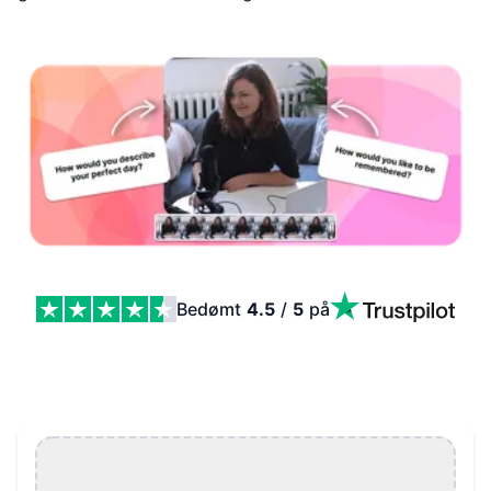
Bedømt
4.5
/
5
på
Podcast-spørgsmål til 2026 Features