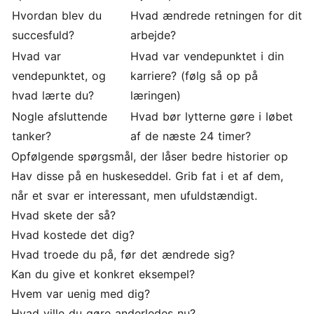
Hvordan blev du
Hvad ændrede retningen for dit
succesfuld?
arbejde?
Hvad var
Hvad var vendepunktet i din
vendepunktet, og
karriere? (følg så op på
hvad lærte du?
læringen)
Nogle afsluttende
Hvad bør lytterne gøre i løbet
tanker?
af de næste 24 timer?
Opfølgende spørgsmål, der låser bedre historier op
Hav disse på en huskeseddel. Grib fat i et af dem,
når et svar er interessant, men ufuldstændigt.
Hvad skete der så?
Hvad kostede det dig?
Hvad troede du på, før det ændrede sig?
Kan du give et konkret eksempel?
Hvem var uenig med dig?
Hvad ville du gøre anderledes nu?