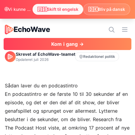
🌐
🇺🇸
🇩🇰
Vi kunne se, at din browser foretrækker engelsk. Vil du skifte for at få indholdet på engelsk?
Skift til engelsk
Bliv på dansk
EchoWave
EchoWave
Åbn
Kom i gang →
Skrevet af EchoWave-teamet
Redaktionel politik
Opdateret
juli 2026
Sådan laver du en podcastintro
En podcastintro er de første 10 til 30 sekunder af en
episode, og det er den del af dit show, der bliver
genafspillet og sprunget over allermest. Lytterne
beslutter i de sekunder, om de bliver. Research fra
The Podcast Host viste, at omkring 17 procent af nye