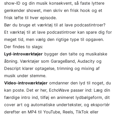
show-ID og din musik konsekvent, så faste lyttere
genkender showet, men skriv en frisk hook og et
frisk løfte til hver episode.
Bør du bruge et værktøj til at lave podcastintroer?
Et værktøj til at lave podcastintroer kan spare dig for
meget tid, men vælg den rigtige type til opgaven.
Der findes to slags:
Lyd-introværktøjer
bygger den talte og musikalske
åbning. Værktøjer som GarageBand, Audacity og
Descript klarer optagelse, trimning og mixing af
musik under stemme.
Video-introværktøjer
omdanner den lyd til noget, du
kan poste. Det er her, EchoWave passer ind: Læg din
færdige intro ind, tilføj en animeret
lydbølgeform
, dit
cover art og
automatiske undertekster
, og eksportér
derefter en MP4 til YouTube, Reels, TikTok eller