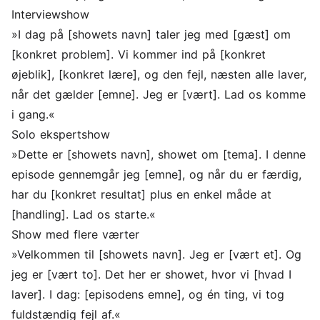
Interviewshow
»I dag på [showets navn] taler jeg med [gæst] om
[konkret problem]. Vi kommer ind på [konkret
øjeblik], [konkret lære], og den fejl, næsten alle laver,
når det gælder [emne]. Jeg er [vært]. Lad os komme
i gang.«
Solo ekspertshow
»Dette er [showets navn], showet om [tema]. I denne
episode gennemgår jeg [emne], og når du er færdig,
har du [konkret resultat] plus en enkel måde at
[handling]. Lad os starte.«
Show med flere værter
»Velkommen til [showets navn]. Jeg er [vært et]. Og
jeg er [vært to]. Det her er showet, hvor vi [hvad I
laver]. I dag: [episodens emne], og én ting, vi tog
fuldstændig fejl af.«