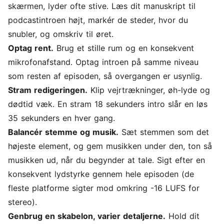
skærmen, lyder ofte stive. Læs dit manuskript til
podcastintroen højt, markér de steder, hvor du
snubler, og omskriv til øret.
Optag rent.
Brug et stille rum og en konsekvent
mikrofonafstand. Optag introen på samme niveau
som resten af episoden, så overgangen er usynlig.
Stram redigeringen.
Klip vejrtrækninger, øh-lyde og
dødtid væk. En stram 18 sekunders intro slår en løs
35 sekunders en hver gang.
Balancér stemme og musik.
Sæt stemmen som det
højeste element, og gem musikken under den, ton så
musikken ud, når du begynder at tale. Sigt efter en
konsekvent lydstyrke gennem hele episoden (de
fleste platforme sigter mod omkring -16 LUFS for
stereo).
Genbrug en skabelon, varier detaljerne.
Hold dit