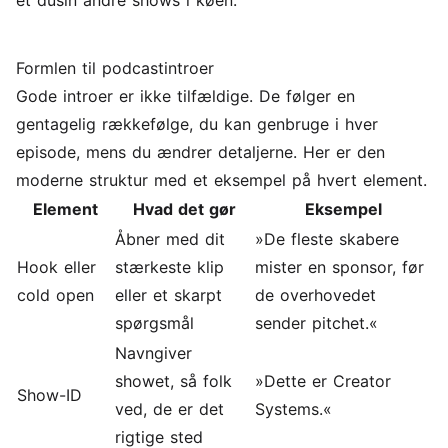
et dusin andre shows i køen.
Formlen til podcastintroer
Gode introer er ikke tilfældige. De følger en
gentagelig rækkefølge, du kan genbruge i hver
episode, mens du ændrer detaljerne. Her er den
moderne struktur med et eksempel på hvert element.
Element
Hvad det gør
Eksempel
Åbner med dit
»De fleste skabere
Hook eller
stærkeste klip
mister en sponsor, før
cold open
eller et skarpt
de overhovedet
spørgsmål
sender pitchet.«
Navngiver
showet, så folk
»Dette er Creator
Show-ID
ved, de er det
Systems.«
rigtige sted