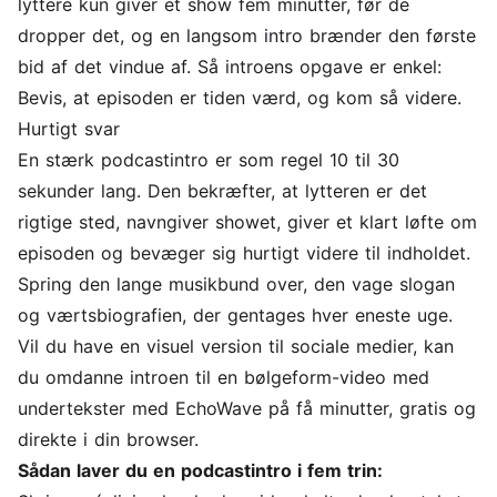
lyttere kun giver et show fem minutter, før de
dropper det, og en langsom intro brænder den første
bid af det vindue af. Så introens opgave er enkel:
Bevis, at episoden er tiden værd, og kom så videre.
Hurtigt svar
En stærk podcastintro er som regel 10 til 30
sekunder lang. Den bekræfter, at lytteren er det
rigtige sted, navngiver showet, giver et klart løfte om
episoden og bevæger sig hurtigt videre til indholdet.
Spring den lange musikbund over, den vage slogan
og værtsbiografien, der gentages hver eneste uge.
Vil du have en visuel version til sociale medier, kan
du
omdanne introen til en bølgeform-video med
undertekster med EchoWave
på få minutter, gratis og
direkte i din browser.
Sådan laver du en podcastintro i fem trin: