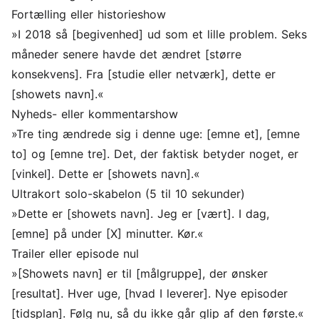
Fortælling eller historieshow
»I 2018 så [begivenhed] ud som et lille problem. Seks
måneder senere havde det ændret [større
konsekvens]. Fra [studie eller netværk], dette er
[showets navn].«
Nyheds- eller kommentarshow
»Tre ting ændrede sig i denne uge: [emne et], [emne
to] og [emne tre]. Det, der faktisk betyder noget, er
[vinkel]. Dette er [showets navn].«
Ultrakort solo-skabelon (5 til 10 sekunder)
»Dette er [showets navn]. Jeg er [vært]. I dag,
[emne] på under [X] minutter. Kør.«
Trailer eller episode nul
»[Showets navn] er til [målgruppe], der ønsker
[resultat]. Hver uge, [hvad I leverer]. Nye episoder
[tidsplan]. Følg nu, så du ikke går glip af den første.«