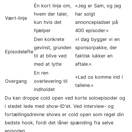
Én kort linje om,
»Jeg er Sam, og jeg
hvem der taler,
har solgt
Vært-linje
kun hvis det
annoncepladser på
hjælper
400 episoder.«
Den konkrete
»I dag bygger vi en
gevinst, grunden
sponsorpakke, der
Episodeløfte
til at blive ved
faktisk lukker en
med at lytte
aftale.«
En ren
»Lad os komme ind i
Overgang
overlevering til
tallene.«
indholdet
Du kan droppe cold open ved korte soloepisoder og
i stedet lede med show-ID'et. Ved interview- og
fortællingsdrevne shows er cold open som regel din
bedste hook, fordi det låner spænding fra selve
episoden.