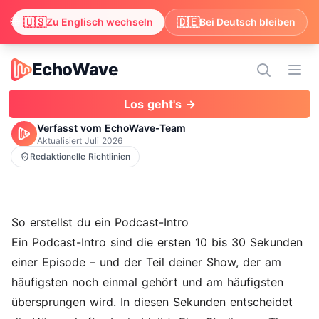
🌐
🇺🇸
🇩🇪
Wir haben festgestellt, dass dein Browser Englisch bevorzugt
Zu Englisch wechseln
Bei Deutsch bleiben
EchoWave
EchoWave
Menü
Los geht's →
Verfasst vom EchoWave-Team
Aktualisiert
Juli 2026
Redaktionelle Richtlinien
So erstellst du ein Podcast-Intro
Ein Podcast-Intro sind die ersten 10 bis 30 Sekunden
einer Episode – und der Teil deiner Show, der am
häufigsten noch einmal gehört und am häufigsten
übersprungen wird. In diesen Sekunden entscheidet