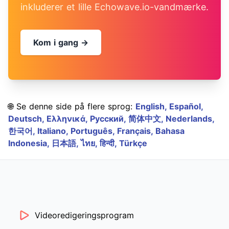
inkluderer et lille Echowave.io-vandmærke.
Kom i gang →
🌐 Se denne side på flere sprog:
English,
Español,
Deutsch,
Ελληνικά,
Русский,
简体中文,
Nederlands,
한국어,
Italiano,
Português,
Français,
Bahasa
Indonesia,
日本語,
ไทย,
हिन्दी,
Türkçe
Videoredigeringsprogram