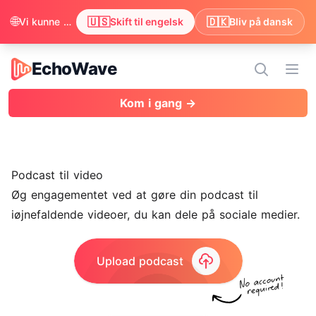
🌐
🇺🇸
🇩🇰
Vi kunne se, at din browser foretrækker engelsk. Vil du skifte for at få indholdet på engelsk?
Skift til engelsk
Bliv på dansk
EchoWave
EchoWave
Åbn
Kom i gang →
Podcast til video
Øg engagementet ved at gøre din podcast til
iøjnefaldende videoer, du kan dele på sociale medier.
Upload podcast