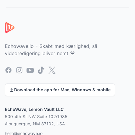
Sidefod
Echowave.io - Skabt med kærlighed, så
videoredigering bliver nemt 💙
Facebook
Instagram
YouTube
TikTok
X
Download the app for Mac, Windows & mobile
EchoWave, Lemon Vault LLC
500 4th St NW Suite 102/1985
Albuquerque, NM 87102, USA
hello@echowave.io