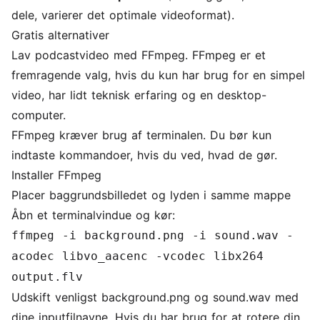
dele, varierer det optimale videoformat).
Gratis alternativer
Lav podcastvideo med FFmpeg. FFmpeg er et
fremragende valg, hvis du kun har brug for en simpel
video, har lidt teknisk erfaring og en desktop-
computer.
FFmpeg kræver brug af terminalen. Du bør kun
indtaste kommandoer, hvis du ved, hvad de gør.
Installer FFmpeg
Placer baggrundsbilledet og lyden i samme mappe
Åbn et terminalvindue og kør:
ffmpeg -i background.png -i sound.wav -
acodec libvo_aacenc -vcodec libx264
output.flv
Udskift venligst background.png og sound.wav med
dine inputfilnavne. Hvis du har brug for at
rotere din