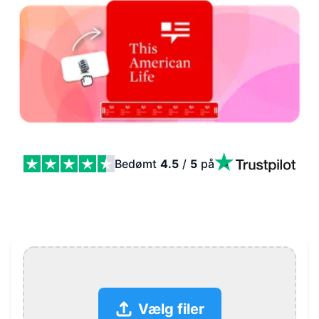
Bedømt
4.5
/
5
på
Podcast til video Features
Vælg filer