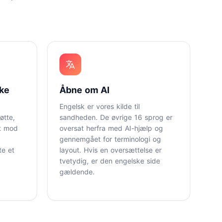
kke
Åbne om AI
Engelsk er vores kilde til
øtte,
sandheden. De øvrige 16 sprog er
et mod
oversat herfra med AI-hjælp og
gennemgået for terminologi og
te et
layout. Hvis en oversættelse er
tvetydig, er den engelske side
gældende.