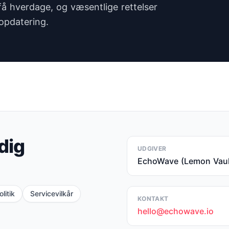
r få hverdage, og væsentlige rettelser
opdatering.
dig
UDGIVER
EchoWave (Lemon Vaul
litik
Servicevilkår
KONTAKT
hello@echowave.io