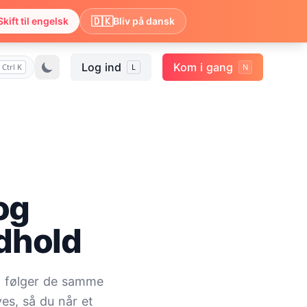
🇩🇰
Skift til engelsk
Bliv på dansk
Log ind
Kom i gang
Ctrl K
L
N
og
ndhold
e, følger de samme
ves, så du når et