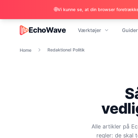
🌐
Vi kunne se, at din browser foretrækker
EchoWave
Værktøjer
Guider
EchoWave
Redaktionel Politik
Home
S
vedli
Alle artikler på 
regler: de skal 