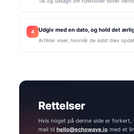
Tal og udsagn om funktioner bliver verif
Udgiv med en dato, og hold det ærli
4
Artikler viser, hvornår de sidst blev opda
Rettelser
Hvis noget på denne side er forkert, 
mail til
hello@echowave.io
med et lin