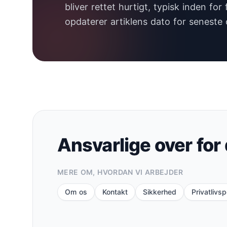
bliver rettet hurtigt, typisk inden fo
opdaterer artiklens dato for seneste 
Ansvarlige over for 
MERE OM, HVORDAN VI ARBEJDER
Om os
Kontakt
Sikkerhed
Privatlivspo