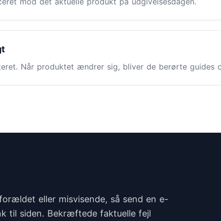
iceret mod det aktuelle produkt på udgivelsesdagen.
gt
teret. Når produktet ændrer sig, bliver de berørte guides op
forældet eller misvisende, så send en e-
k til siden. Bekræftede faktuelle fejl