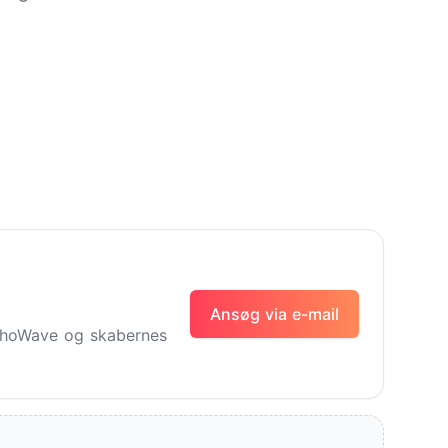
Ansøg via e-mail
EchoWave og skabernes