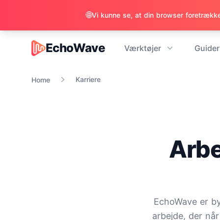
🌐
Vi kunne se, at din browser foretrækker
EchoWave
Værktøjer
Guider
EchoWave
Karriere
Home
Arbe
EchoWave er bygg
arbejde, der når