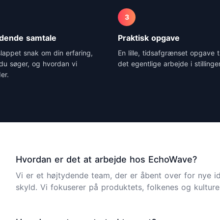
3
edende samtale
Praktisk opgave
slappet snak om din erfaring,
En lille, tidsafgrænset opgave 
du søger, og hvordan vi
det egentlige arbejde i stillinge
er.
Hvordan er det at arbejde hos EchoWave?
Vi er et højtydende team, der er åbent over for nye id
skyld. Vi fokuserer på produktets, folkenes og kultur