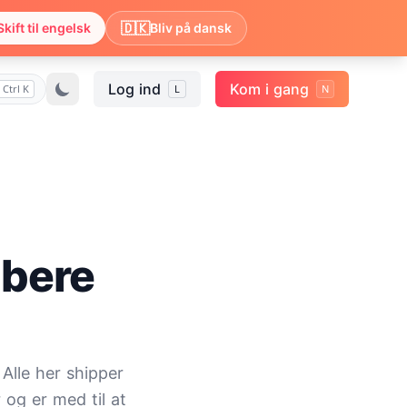
🇩🇰
Skift til engelsk
Bliv på dansk
Log ind
Kom i gang
Ctrl K
L
N
abere
 Alle her shipper
 og er med til at