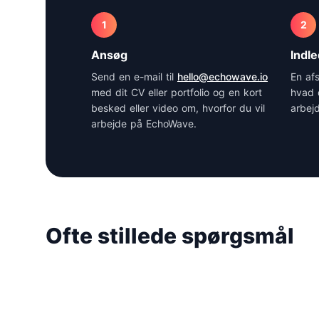
1
2
Ansøg
Indl
Send en e-mail til
hello@echowave.io
En af
med dit CV eller portfolio og en kort
hvad 
besked eller video om, hvorfor du vil
arbejd
arbejde på EchoWave.
Ofte stillede spørgsmål