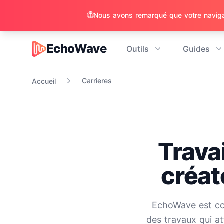
🌐
EchoWave
Outils
Guides
EchoWave
Carrieres
Accueil
Travai
créat
EchoWave est cons
des travaux qui at