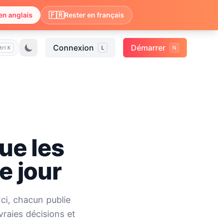
🇫🇷
en anglais
Rester en français
Connexion
Démarrer
trl K
L
N
que les
e jour
Ici, chacun publie
vraies décisions et