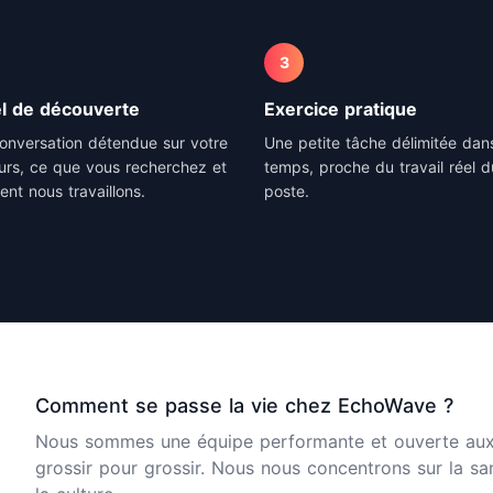
3
l de découverte
Exercice pratique
onversation détendue sur votre
Une petite tâche délimitée dans
urs, ce que vous recherchez et
temps, proche du travail réel d
nt nous travaillons.
poste.
Comment se passe la vie chez EchoWave ?
Nous sommes une équipe performante et ouverte aux 
grossir pour grossir. Nous nous concentrons sur la s