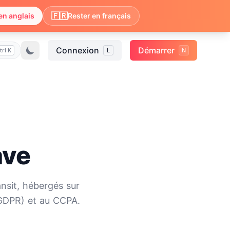
🇫🇷
en anglais
Rester en français
Connexion
Démarrer
trl K
L
N
ave
ansit, hébergés sur
(GDPR) et au CCPA.