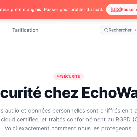
🇺🇸
Nous avons remarqué que votre navigateur préfère anglais. Passer pour profiter du contenu en anglais ?
Passer 
Tarification
Rechercher
C
SÉCURITÉ
curité chez EchoW
rs audio et données personnelles sont chiffrés en tr
e cloud certifiée, et traités conformément au RGPD 
Voici exactement comment nous les protégeons.