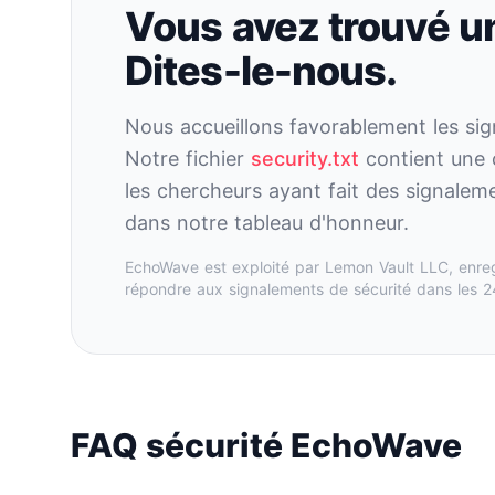
Vous avez trouvé un
Dites-le-nous.
Nous accueillons favorablement les si
Notre fichier
security.txt
contient une c
les chercheurs ayant fait des signalem
dans notre tableau d'honneur.
EchoWave est exploité par Lemon Vault LLC, enre
répondre aux signalements de sécurité dans les 2
FAQ sécurité EchoWave