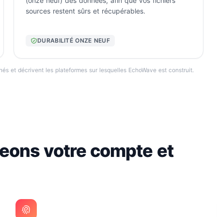
(onze neuf) des données, afin que vos fichiers
sources restent sûrs et récupérables.
DURABILITÉ ONZE NEUF
nés et décrivent les plateformes sur lesquelles EchoWave est construit.
ons votre compte et