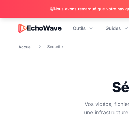
🌐
EchoWave
Outils
Guides
EchoWave
Securite
Accueil
Sé
Vos vidéos, fichie
une infrastructur