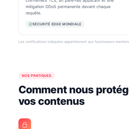
chiffrement TLS, un pare-feu applicatif et une
mitigation DDoS permanente devant chaque
requête.
SÉCURITÉ EDGE MONDIALE
Les certifications indiquées appartiennent aux fournisseurs mention
NOS PRATIQUES
Comment nous protége
vos contenus