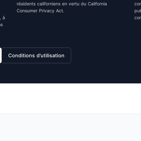
résidents californiens en vertu du California
co
Consumer Privacy Act.
pub
, à
co
ns
Conditions d'utilisation