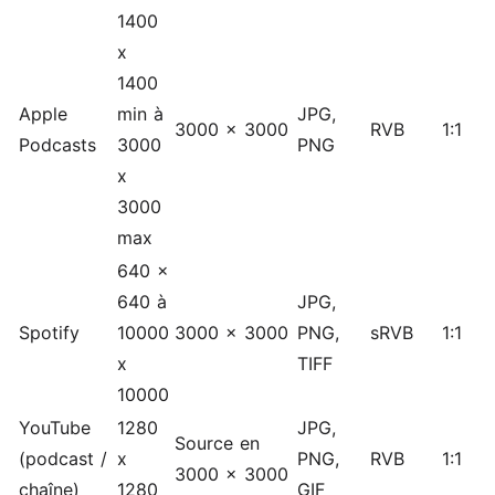
1400
x
1400
Apple
min à
JPG,
3000 x 3000
RVB
1:1
Podcasts
3000
PNG
x
3000
max
640 x
640 à
JPG,
Spotify
10000
3000 x 3000
PNG,
sRVB
1:1
x
TIFF
10000
YouTube
1280
JPG,
Source en
(podcast /
x
PNG,
RVB
1:1
3000 x 3000
chaîne)
1280
GIF