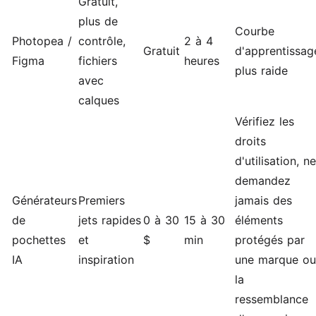
Gratuit,
plus de
Courbe
Photopea /
contrôle,
2 à 4
Gratuit
d'apprentissag
Figma
fichiers
heures
plus raide
avec
calques
Vérifiez les
droits
d'utilisation, ne
demandez
Générateurs
Premiers
jamais des
de
jets rapides
0 à 30
15 à 30
éléments
pochettes
et
$
min
protégés par
IA
inspiration
une marque ou
la
ressemblance