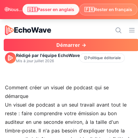
🌐
🇺🇸
🇫🇷
Nous avons remarqué que votre navigateur préfère anglais. Passer pour profiter du contenu en anglais ?
Passer en anglais
Rester en français
EchoWave
EchoWave
Ou
Démarrer →
Rédigé par l'équipe EchoWave
Politique éditoriale
Mis à jour
juillet 2026
Comment créer un visuel de podcast qui se
démarque
Un visuel de podcast a un seul travail avant tout le
reste : faire comprendre votre émission au bon
auditeur en une seconde environ, à la taille d'un
timbre-poste. Il n'a pas besoin d'expliquer toute la