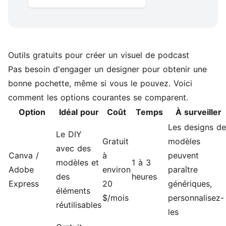
Outils gratuits pour créer un visuel de podcast
Pas besoin d'engager un designer pour obtenir une
bonne pochette, même si vous le pouvez. Voici
comment les options courantes se comparent.
Option
Idéal pour
Coût
Temps
À surveiller
Les designs de
Le DIY
Gratuit
modèles
avec des
Canva /
à
peuvent
modèles et
1 à 3
Adobe
environ
paraître
des
heures
Express
20
génériques,
éléments
$/mois
personnalisez-
réutilisables
les