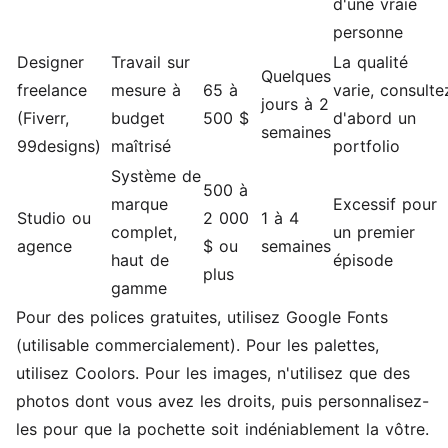
d'une vraie
personne
Designer
Travail sur
La qualité
Quelques
freelance
mesure à
65 à
varie, consulte
jours à 2
(Fiverr,
budget
500 $
d'abord un
semaines
99designs)
maîtrisé
portfolio
Système de
500 à
marque
Excessif pour
Studio ou
2 000
1 à 4
complet,
un premier
agence
$ ou
semaines
haut de
épisode
plus
gamme
Pour des polices gratuites, utilisez Google Fonts
(utilisable commercialement). Pour les palettes,
utilisez Coolors. Pour les images, n'utilisez que des
photos dont vous avez les droits, puis personnalisez-
les pour que la pochette soit indéniablement la vôtre.