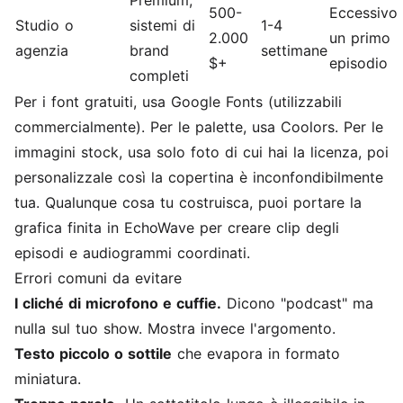
Premium,
500-
Eccessivo
Studio o
sistemi di
1-4
2.000
un primo
agenzia
brand
settimane
$+
episodio
completi
Per i font gratuiti, usa Google Fonts (utilizzabili
commercialmente). Per le palette, usa Coolors. Per le
immagini stock, usa solo foto di cui hai la licenza, poi
personalizzale così la copertina è inconfondibilmente
tua. Qualunque cosa tu costruisca, puoi portare la
grafica finita in EchoWave per creare clip degli
episodi e audiogrammi coordinati.
Errori comuni da evitare
I cliché di microfono e cuffie.
Dicono "podcast" ma
nulla sul tuo show. Mostra invece l'argomento.
Testo piccolo o sottile
che evapora in formato
miniatura.