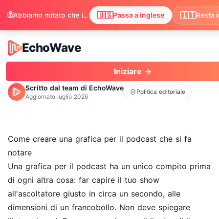
🌐
🇺🇸
🇮🇹
Abbiamo notato che il tuo browser preferisce inglese. Vuoi passare per vedere i contenuti in inglese?
Passa a inglese
Resta i
EchoWave
EchoWave
Iniziare →
Scritto dal team di EchoWave
Politica editoriale
Aggiornato
luglio 2026
Come creare una grafica per il podcast che si fa
notare
Una grafica per il podcast ha un unico compito prima
di ogni altra cosa: far capire il tuo show
all'ascoltatore giusto in circa un secondo, alle
dimensioni di un francobollo. Non deve spiegare