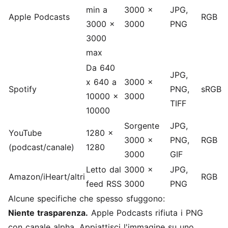
min a
3000 x
JPG,
Apple Podcasts
RGB
3000 x
3000
PNG
3000
max
Da 640
JPG,
x 640 a
3000 x
Spotify
PNG,
sRGB
10000 x
3000
TIFF
10000
Sorgente
JPG,
YouTube
1280 x
3000 x
PNG,
RGB
(podcast/canale)
1280
3000
GIF
Letto dal
3000 x
JPG,
Amazon/iHeart/altri
RGB
feed RSS
3000
PNG
Alcune specifiche che spesso sfuggono:
Niente trasparenza.
Apple Podcasts rifiuta i PNG
con canale alpha. Appiattisci l'immagine su uno