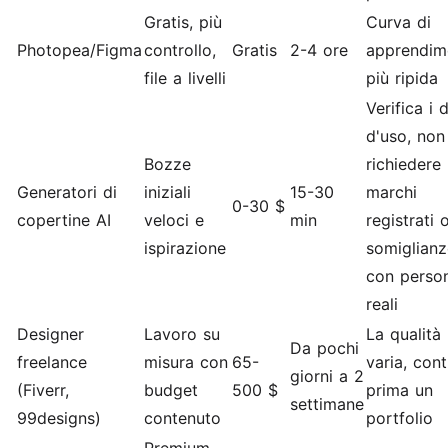
Gratis, più
Curva di
Photopea/Figma
controllo,
Gratis
2-4 ore
apprendim
file a livelli
più ripida
Verifica i di
d'uso, non
Bozze
richiedere
Generatori di
iniziali
15-30
marchi
0-30 $
copertine AI
veloci e
min
registrati 
ispirazione
somiglianz
con perso
reali
Designer
Lavoro su
La qualità
Da pochi
freelance
misura con
65-
varia, cont
giorni a 2
(Fiverr,
budget
500 $
prima un
settimane
99designs)
contenuto
portfolio