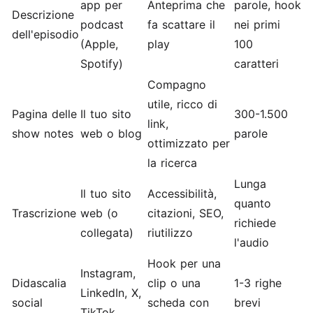
app per
Anteprima che
parole, hook
Descrizione
podcast
fa scattare il
nei primi
dell'episodio
(Apple,
play
100
Spotify)
caratteri
Compagno
utile, ricco di
Pagina delle
Il tuo sito
300-1.500
link,
show notes
web o blog
parole
ottimizzato per
la ricerca
Lunga
Il tuo sito
Accessibilità,
quanto
Trascrizione
web (o
citazioni, SEO,
richiede
collegata)
riutilizzo
l'audio
Hook per una
Instagram,
Didascalia
clip o una
1-3 righe
LinkedIn, X,
social
scheda con
brevi
TikTok