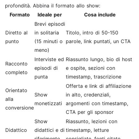
profondità. Abbina il formato allo show:
Formato
Ideale per
Cosa include
Brevi episodi
Diretto al
in solitaria
Titolo, intro di 50-150
punto
(15 minuti o
parole, link puntati, un CTA
meno)
Interviste ed
Riassunto lungo, bio di host
Racconto
episodi di
e ospite, sezioni con
completo
punta
timestamp, trascrizione
Offerta e link di affiliazione
Orientato
Show
in alto, credenziali,
alla
monetizzati
argomenti con timestamp,
conversione
CTA per gli sponsor
Show
Riassunto, lezioni con
Didattico
didattici e di
timestamp, letture
riferimento
consigliate, fonti citate