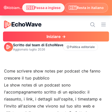
🌐
🇺🇸
🇮🇹
Abbiamo notato che il tuo browser preferisce inglese. Vuoi passare per vedere i contenuti in inglese?
Passa a inglese
Resta in italiano
EchoWave
EchoWave
Apri
Iniziare →
Scritto dal team di EchoWave
Politica editoriale
Aggiornato
luglio 2026
Come scrivere show notes per podcast che fanno
crescere il tuo pubblico
Le show notes di un podcast sono
l'accompagnamento scritto di un episodio: il
riassunto, i link, i dettagli sull'ospite, i timestamp e
l'invito all'azione che vivono sul tuo sito web e