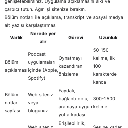
genişletebilirsiniz. Uygulama açıklamasını sıkı ve
çarpıcı tutun. Ağır işi sitenize bırakın.
Bölüm notları ile açıklama, transkript ve sosyal medya
alt yazısı karşılaştırması
Nerede yer
Varlık
Görevi
Uzunluk
alır
50-150
Podcast
Oynatmayı
kelime, ilk
Bölüm
uygulamaları
kazandıran
100
açıklaması
içinde (Apple,
önizleme
karakterde
Spotify)
kanca
Faydalı,
Bölüm
Web siteniz
bağlantı dolu,
300-1.500
notları
veya
aramaya uygun
kelime
sayfası
blogunuz
yol arkadaşı
Erişilebilirlik,
Web siteniz
Ses ne kadar