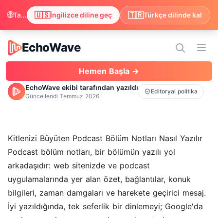
🌐
🇺🇸
🇹🇷
Tarayıcınızın İngilizce tercih ettiğini fark ettik. İçeriği İngilizce dilinde görmek ister misiniz?
İngilizce diline geç
Türkçe dilinde kal
EchoWave
EchoWave
Men
Hemen Başla →
EchoWave ekibi tarafından yazıldı
Editoryal politika
Güncellendi
Temmuz 2026
Kitlenizi Büyüten Podcast Bölüm Notları Nasıl Yazılır
Podcast bölüm notları, bir bölümün yazılı yol
arkadaşıdır: web sitenizde ve podcast
uygulamalarında yer alan özet, bağlantılar, konuk
bilgileri, zaman damgaları ve harekete geçirici mesaj.
İyi yazıldığında, tek seferlik bir dinlemeyi; Google'da