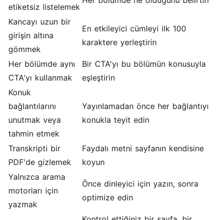
Her bölümde ne olduğunu belirtin
etiketsiz listelemek
Kancayı uzun bir
En etkileyici cümleyi ilk 100
girişin altına
karaktere yerleştirin
gömmek
Her bölümde aynı
Bir CTA'yı bu bölümün konusuyla
CTA'yı kullanmak
eşleştirin
Konuk
bağlantılarını
Yayınlamadan önce her bağlantıyı
unutmak veya
konukla teyit edin
tahmin etmek
Transkripti bir
Faydalı metni sayfanın kendisine
PDF'de gizlemek
koyun
Yalnızca arama
Önce dinleyici için yazın, sonra
motorları için
optimize edin
yazmak
Kontrol ettiğiniz bir sayfa, bir