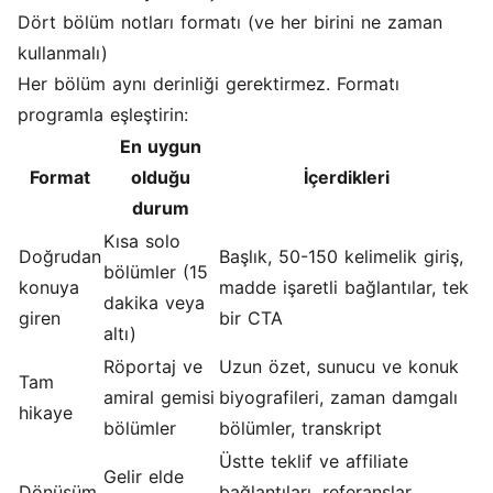
Dört bölüm notları formatı (ve her birini ne zaman
kullanmalı)
Her bölüm aynı derinliği gerektirmez. Formatı
programla eşleştirin:
En uygun
Format
olduğu
İçerdikleri
durum
Kısa solo
Doğrudan
Başlık, 50-150 kelimelik giriş,
bölümler (15
konuya
madde işaretli bağlantılar, tek
dakika veya
giren
bir CTA
altı)
Röportaj ve
Uzun özet, sunucu ve konuk
Tam
amiral gemisi
biyografileri, zaman damgalı
hikaye
bölümler
bölümler, transkript
Üstte teklif ve affiliate
Gelir elde
Dönüşüm
bağlantıları, referanslar,