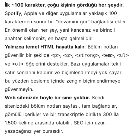
İlk ~100 karakter, çoğu kişinin gördüğü her şeydir.
Spotify, Apple ve diğer uygulamalar yaklaşık 100
karakterden sonra bir "devamını gör" bağlantısı ekler.
En önemli olan her şey, yani kancanız ve birincil
anahtar kelimeniz, en başta gelmelidir.
Yalnızca temel HTML hayatta kalır.
Bölüm notları
güvenilir bir şekilde
,
,
,
,
<p>
<a>
<strong>
<em>
<ul>
ve
öğelerini destekler. Bazı uygulamalar tekli
<ol>
satır sonlarını kaldırır ve biçimlendirmeyi yok sayar;
bu yüzden besleme içinde zengin biçimlendirmeye
güvenmeyin.
Web sitenizde böyle bir sınır yoktur.
Kendi
sitenizdeki bölüm notları sayfası, tam bağlantılar,
gömülü içerikler ve bir transkriptle birlikte 300 ila
1.500 kelime arasında olabilir. SEO için uzun
yazacağınız yer burasıdır.