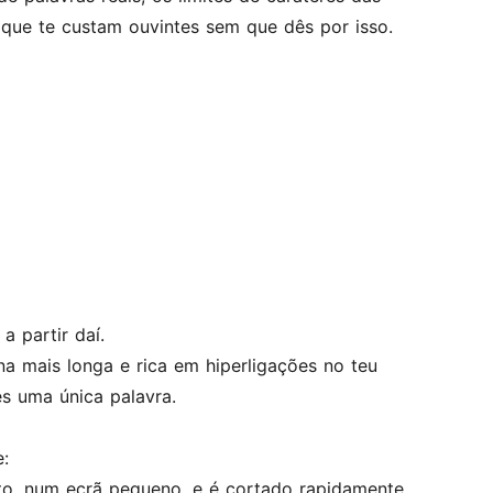
que te custam ouvintes sem que dês por isso.
a partir daí.
a mais longa e rica em hiperligações no teu
es uma única palavra.
:
to, num ecrã pequeno, e é cortado rapidamente.