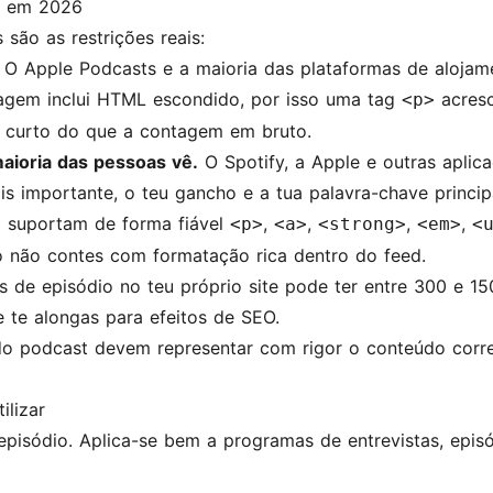
m em 2026
 são as restrições reais:
O Apple Podcasts e a maioria das plataformas de alojam
tagem inclui HTML escondido, por isso uma tag
acresc
<p>
is curto do que a contagem em bruto.
aioria das pessoas vê.
O Spotify, a Apple e outras aplic
is importante, o teu gancho e a tua palavra-chave principa
 suportam de forma fiável
,
,
,
,
<p>
<a>
<strong>
<em>
<
so não contes com formatação rica dentro do feed.
 de episódio no teu próprio site pode ter entre 300 e 15
 te alongas para efeitos de SEO.
do podcast devem representar com rigor o conteúdo corr
lizar
episódio. Aplica-se bem a programas de entrevistas, episó