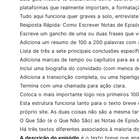
plataformas que realmente importam, a formataç
Tudo aqui funciona quer graves a solo, entrevis
Resposta Rápida: Como Escrever Notas de Episó
Escreve um gancho de uma ou duas frases que v
Adiciona um resumo de 100 a 200 palavras com a 
Lista de três a sete principais conclusões específi
Adiciona marcas de tempo ou capítulos para as s
Inclui uma biografia do convidado (com menos de
Adiciona a transcrição completa, ou uma hiperliga
Termina com uma chamada para ação clara.
Coloca o mais importante logo nos primeiros 100 
Esta estrutura funciona tanto para o texto breve
próprio site. As duas coisas não são a mesma tare
O Que São (e o Que Não São) as Notas de Episó
Há três textos diferentes associados à maioria 
A descrição do episódio
é o texto breve que apa