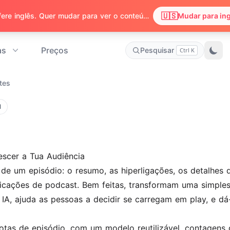
🇺🇸
Percebemos que o seu navegador prefere inglês. Quer mudar para ver o conteúdo em inglês?
Mudar para in
as
Preços
Pesquisar
Ctrl K
tes
l
scer a Tua Audiência
 de um episódio: o resumo, as hiperligações, os detalhe
licações de podcast. Bem feitas, transformam uma simple
A, ajuda as pessoas a decidir se carregam em play, e dá-
as de episódio, com um modelo reutilizável, contagens de