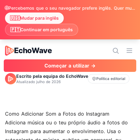
🌐
Percebemos que o seu navegador prefere inglês. Quer mudar para ver o conteúdo em inglês?
🇺🇸
Mudar para inglês
🇵🇹
Continuar em português
EchoWave
EchoWave
Abri
Começar a utilizar →
Escrito pela equipa do EchoWave
Política editorial
Atualizado
julho de 2026
Como Adicionar Som a Fotos do Instagram
Adiciona música ou o teu próprio áudio a fotos do
Instagram para aumentar o envolvimento. Usa o