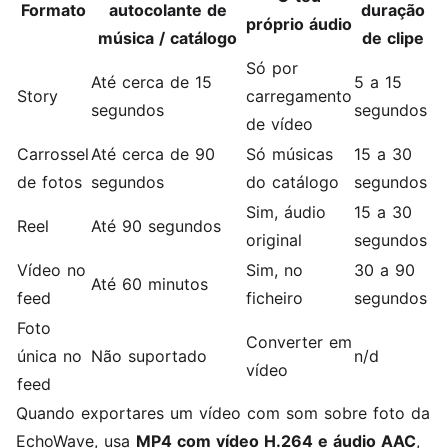
Formato
autocolante de
duração
próprio áudio
música / catálogo
de clipe
Só por
Até cerca de 15
5 a 15
Story
carregamento
segundos
segundos
de vídeo
Carrossel
Até cerca de 90
Só músicas
15 a 30
de fotos
segundos
do catálogo
segundos
Sim, áudio
15 a 30
Reel
Até 90 segundos
original
segundos
Vídeo no
Sim, no
30 a 90
Até 60 minutos
feed
ficheiro
segundos
Foto
Converter em
única no
Não suportado
n/d
vídeo
feed
Quando exportares um vídeo com som sobre foto da
EchoWave, usa
MP4 com vídeo H.264 e áudio AAC
,