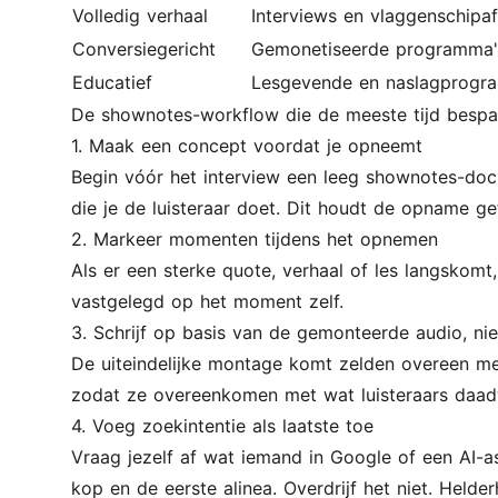
Volledig verhaal
Interviews en vlaggenschipaf
Conversiegericht
Gemonetiseerde programma'
Educatief
Lesgevende en naslagprogr
De shownotes-workflow die de meeste tijd bespa
1. Maak een concept voordat je opneemt
Begin vóór het interview een leeg shownotes-docu
die je de luisteraar doet. Dit houdt de opname ge
2. Markeer momenten tijdens het opnemen
Als er een sterke quote, verhaal of les langskomt, 
vastgelegd op het moment zelf.
3. Schrijf op basis van de gemonteerde audio, nie
De uiteindelijke montage komt zelden overeen met
zodat ze overeenkomen met wat luisteraars daadw
4. Voeg zoekintentie als laatste toe
Vraag jezelf af wat iemand in Google of een AI-ass
kop en de eerste alinea. Overdrijf het niet. Helde