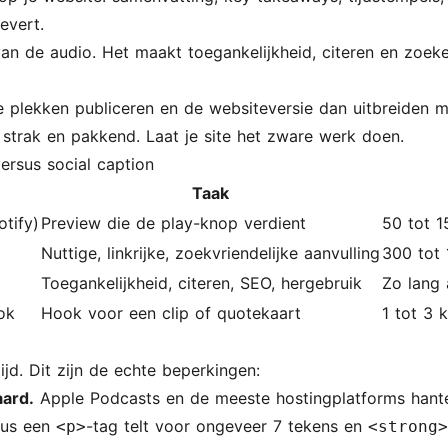
evert.
van de audio. Het maakt toegankelijkheid, citeren en zoek
e plekken publiceren en de websiteversie dan uitbreiden 
 strak en pakkend. Laat je site het zware werk doen.
ersus social caption
Taak
tify)
Preview die de play-knop verdient
50 tot 1
Nuttige, linkrijke, zoekvriendelijke aanvulling
300 tot
Toegankelijkheid, citeren, SEO, hergebruik
Zo lang 
ok
Hook voor een clip of quotekaart
1 tot 3 
ijd. Dit zijn de echte beperkingen:
aard.
Apple Podcasts en de meeste hostingplatforms hant
dus een
-tag telt voor ongeveer 7 tekens en
<p>
<strong>