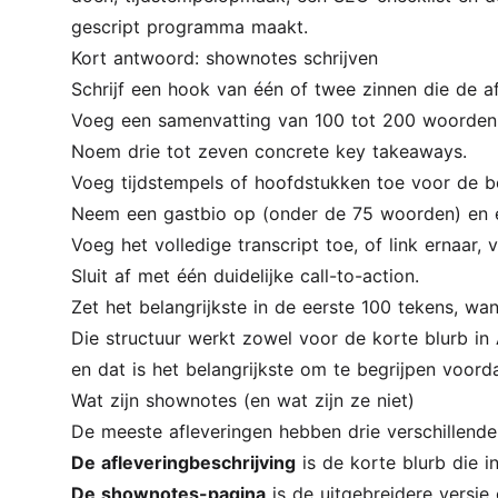
gescript programma maakt.
Kort antwoord: shownotes schrijven
Schrijf een hook van één of twee zinnen die de af
Voeg een samenvatting van 100 tot 200 woorden 
Noem drie tot zeven concrete key takeaways.
Voeg tijdstempels of hoofdstukken toe voor de be
Neem een gastbio op (onder de 75 woorden) en e
Voeg het volledige transcript toe, of link ernaar,
Sluit af met één duidelijke call-to-action.
Zet het belangrijkste in de eerste 100 tekens, wa
Die structuur werkt zowel voor de korte blurb in A
en dat is het belangrijkste om te begrijpen voorda
Wat zijn shownotes (en wat zijn ze niet)
De meeste afleveringen hebben drie verschillende
De afleveringbeschrijving
is de korte blurb die i
De shownotes-pagina
is de uitgebreidere versie 