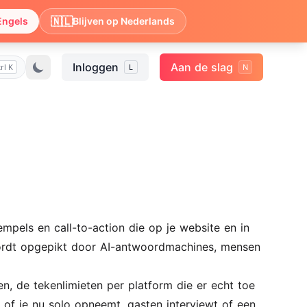
🇳🇱
Engels
Blijven op Nederlands
Inloggen
Aan de slag
rl K
L
N
mpels en call-to-action die op je website en in
wordt opgepikt door AI-antwoordmachines, mensen
en, de tekenlimieten per platform die er echt toe
t of je nu solo opneemt, gasten interviewt of een