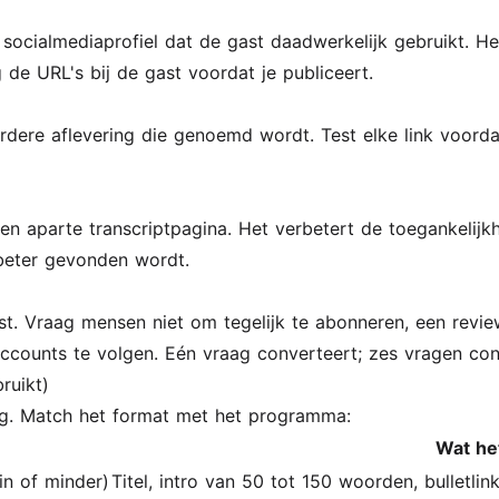
t socialmediaprofiel dat de gast daadwerkelijk gebruikt. H
 de URL's bij de gast voordat je publiceert.
eerdere aflevering die genoemd wordt. Test elke link voordat
een aparte transcriptpagina. Het verbetert de toegankelijk
beter gevonden wordt.
st. Vraag mensen niet om tegelijk te abonneren, een review 
 accounts te volgen. Eén vraag converteert; zes vragen co
ruikt)
dig. Match het format met het programma:
Wat he
in of minder)
Titel, intro van 50 tot 150 woorden, bulletli