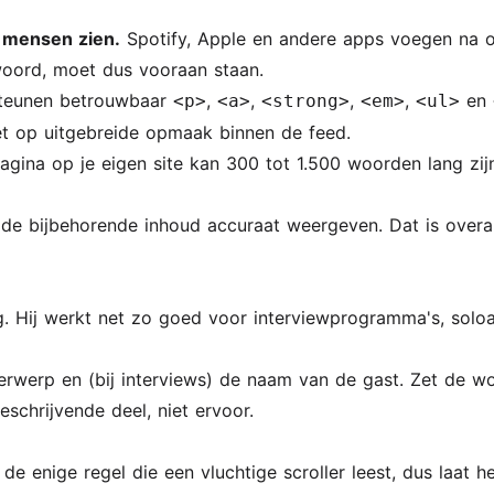
e mensen zien.
Spotify, Apple en andere apps voegen na on
kwoord, moet dus vooraan staan.
teunen betrouwbaar
,
,
,
,
en
<p>
<a>
<strong>
<em>
<ul>
t op uitgebreide opmaak binnen de feed.
ina op je eigen site kan 300 tot 1.500 woorden lang zijn 
de bijbehorende inhoud accuraat weergeven. Dat is overal d
ng. Hij werkt net zo goed voor interviewprogramma's, soloa
onderwerp en (bij interviews) de naam van de gast. Zet de
schrijvende deel, niet ervoor.
 de enige regel die een vluchtige scroller leest, dus laat