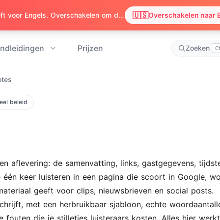
🇺🇸
We zagen dat je browser voorkeur heeft voor Engels. Overschakelen om de inhoud in Engels te bekijken?
Overschakelen naar 
ndleidingen
Prijzen
Zoeken
Ct
otes
eel beleid
aflevering: de samenvatting, links, gastgegevens, tijdste
één keer luisteren in een pagina die scoort in Google, 
ateriaal geeft voor clips, nieuwsbrieven en social posts.
chrijft, met een herbruikbaar sjabloon, echte woordaantall
outen die je stilletjes luisteraars kosten. Alles hier werk