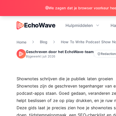
🌐
EchoWave
Hulpmiddelen
Ha
EchoWave
Blog
How To Write Podcast Show N
Home
Geschreven door het EchoWave-team
Redaction
Bijgewerkt
juli 2026
Shownotes schrijven die je publiek laten groeien
Shownotes zijn de geschreven tegenhanger van een 
podcast-apps staan. Goed gedaan, veranderen ze 
helpt beslissen of ze op play drukken, en je ruw m
Deze gids laat je precies zien hoe je shownotes s
doen, tijdstempelopmaak, een SEO-checklist en de f