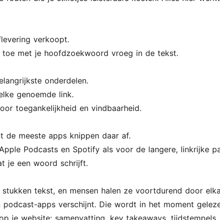
levering verkoopt.
toe met je hoofdzoekwoord vroeg in de tekst.
langrijkste onderdelen.
lke genoemde link.
 voor toegankelijkheid en vindbaarheid.
nt de meeste apps knippen daar af.
pple Podcasts en Spotify als voor de langere, linkrijke pag
t je een woord schrijft.
 stukken tekst, en mensen halen ze voortdurend door elka
n podcast-apps verschijnt. Die wordt in het moment geleze
op je website: samenvatting, key takeaways, tijdstempels, l