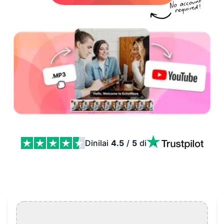
Dinilai
4.5
/
5
di
Pembuat Klip YouTube Features