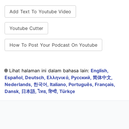
Add Text To Youtube Video
Youtube Cutter
How To Post Your Podcast On Youtube
🌐 Lihat halaman ini dalam bahasa lain:
English,
Español,
Deutsch,
Ελληνικά,
Русский,
简体中文,
Nederlands,
한국어,
Italiano,
Português,
Français,
Dansk,
日本語,
ไทย,
हिन्दी,
Türkçe