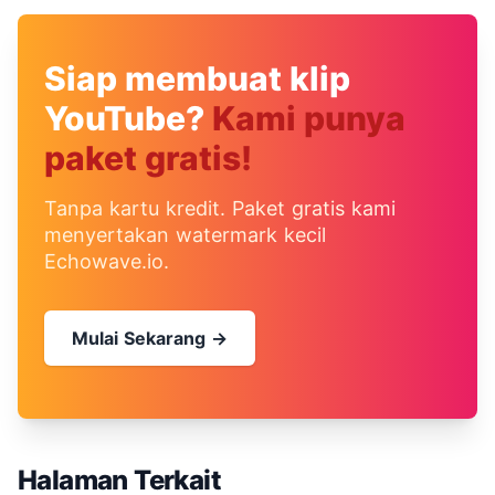
Siap membuat klip
YouTube?
Kami punya
paket gratis!
Tanpa kartu kredit. Paket gratis kami
menyertakan watermark kecil
Echowave.io.
Mulai Sekarang →
Halaman Terkait