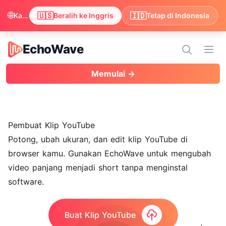
🌐
🇺🇸
🇮🇩
Kami melihat browser kamu lebih suka Inggris. Ingin beralih agar kontennya tampil dalam Inggris?
Beralih ke Inggris
Tetap di Indonesia
EchoWave
EchoWave
Buk
Memulai →
Pembuat Klip YouTube
Potong, ubah ukuran, dan edit klip YouTube di
browser kamu. Gunakan EchoWave untuk mengubah
video panjang menjadi short tanpa menginstal
software.
Buat Klip YouTube