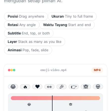
mengubah setiap pilihan AI.
Posisi
·
Drag anywhere
Ukuran
·
Tiny to full frame
Rotasi
·
Any angle
Waktu Tayang
·
Start and end
Subtitle
·
End, top, or both
Layer
·
Stack as many as you like
Animasi
·
Pop, fade, slide
AI
subtitle:
MP4
emoji-video.mp4
best
👀
day
ever
Drag an emoji onto the
😂
movie frame
🔥
0:03
😂
🔥
❤️
👀
🎉
👉
🙈
💀
0:02 to 0:06
😂
🙈