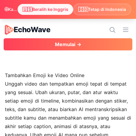
🌐
🇺🇸
🇮🇩
Kami melihat browser kamu lebih suka Inggris. Ingin beralih agar kontennya tampil dalam Inggris?
Beralih ke Inggris
Tetap di Indonesia
EchoWave
EchoWave
Buk
Memulai →
Tambahkan Emoji ke Video Online
Unggah video dan tempatkan emoji tepat di tempat
yang sesuai. Ubah ukuran, putar, dan atur waktu
setiap emoji di timeline, kombinasikan dengan
stiker
,
teks
, dan subtitle, atau biarkan AI mentranskripsikan
subtitle kamu dan menambahkan emoji yang sesuai di
akhir setiap caption, animasi di atasnya, atau
keduanya. Ubah emoji AI mana pun sebelum