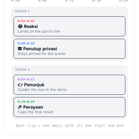
0:00
0:06
0:12
0:18
0:24
TRACK 1
0:02–0:05
😂
Reaksi
Lands on the punch line
0:09–0:18
🙈
Penutup privasi
Stays pinned for the scene
TRACK 2
0:07–0:13
👉
Penunjuk
Guides the eye to the demo
0:19–0:24
🎉
Perayaan
Caps the final result
Each clip = one emoji with its own start and end