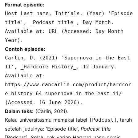
Format episode:
Host Last name, Initials. (Year) 'Episode
title', _Podcast title_, Day Month.
Available at: URL (Accessed: Day Month
Year).
Contoh episode:
Carlin, D. (2021) 'Supernova in the East
II', _Hardcore History_, 12 January.
Available at:
https://www.dancarlin.com/product/hardcor
e-history-64-supernova-in-the-east-ii/
(Accessed: 16 June 2026).
Dalam teks:
(Carlin, 2021).
Kalau universitasmu memakai label
, taruh
[Podcast]
setelah judulnya: 'Episode title',
Podcast title
[Podcast]. Selalu cek varian Harvard yang persis