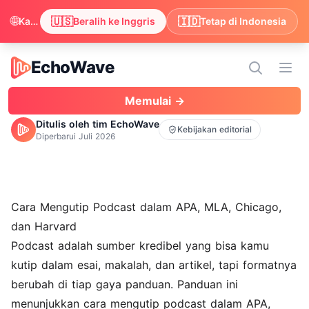
🌐
🇺🇸
🇮🇩
Kami melihat browser kamu lebih suka Inggris. Ingin beralih agar kontennya tampil dalam Inggris?
Beralih ke Inggris
Tetap di Indonesia
EchoWave
EchoWave
Buk
Memulai →
Ditulis oleh tim EchoWave
Kebijakan editorial
Diperbarui
Juli 2026
Cara Mengutip Podcast dalam APA, MLA, Chicago,
dan Harvard
Podcast adalah sumber kredibel yang bisa kamu
kutip dalam esai, makalah, dan artikel, tapi formatnya
berubah di tiap gaya panduan. Panduan ini
menunjukkan cara mengutip podcast dalam APA,