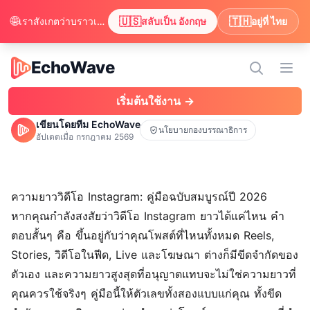
🌐
🇺🇸
🇹🇭
เราสังเกตว่าบราวเซอร์ของคุณตั้งค่าไว้เป็น อังกฤษ ต้องการสลับเพื่อดูเนื้อหาเป็น อังกฤษ หรือไม่?
สลับเป็น อังกฤษ
อยู่ที่ ไทย
EchoWave
EchoWave
เปิดเ
เริ่มต้นใช้งาน →
เขียนโดยทีม EchoWave
นโยบายกองบรรณาธิการ
อัปเดตเมื่อ
กรกฎาคม 2569
ความยาววิดีโอ Instagram: คู่มือฉบับสมบูรณ์ปี 2026
หากคุณกำลังสงสัยว่าวิดีโอ Instagram ยาวได้แค่ไหน คำ
ตอบสั้นๆ คือ ขึ้นอยู่กับว่าคุณโพสต์ที่ไหนทั้งหมด Reels,
Stories, วิดีโอในฟีด, Live และโฆษณา ต่างก็มีขีดจำกัดของ
ตัวเอง และความยาวสูงสุดที่อนุญาตแทบจะไม่ใช่ความยาวที่
คุณควรใช้จริงๆ คู่มือนี้ให้ตัวเลขทั้งสองแบบแก่คุณ ทั้งขีด