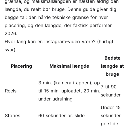
grænse, og maksimallængden er næsten aldrig den
længde, du reelt bør bruge. Denne guide giver dig
begge tal: den hårde tekniske grænse for hver
placering, og den længde, der faktisk performer i
2026.
Hvor lang kan en Instagram-video være? (hurtigt
svar)
Bedste
Placering
Maksimal længde
længde at
bruge
3 min. (kamera i appen), op
7 til 90
Reels
til 15 min. uploadet, 20 min.
sekunder
under udrulning
Under 15
Stories
60 sekunder pr. slide
sekunder
pr. slide