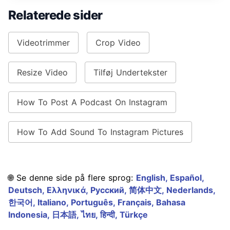
Relaterede sider
Videotrimmer
Crop Video
Resize Video
Tilføj Undertekster
How To Post A Podcast On Instagram
How To Add Sound To Instagram Pictures
🌐 Se denne side på flere sprog:
English,
Español,
Deutsch,
Ελληνικά,
Русский,
简体中文,
Nederlands,
한국어,
Italiano,
Português,
Français,
Bahasa
Indonesia,
日本語,
ไทย,
हिन्दी,
Türkçe