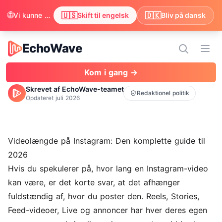
🌐
🇺🇸
🇩🇰
Vi kunne se, at din browser foretrækker engelsk. Vil du skifte for at få indholdet på engelsk?
Skift til engelsk
Bliv på dansk
EchoWave
EchoWave
Åbn
Kom i gang →
Skrevet af EchoWave-teamet
Redaktionel politik
Opdateret
juli 2026
Videolængde på Instagram: Den komplette guide til
2026
Hvis du spekulerer på, hvor lang en Instagram-video
kan være, er det korte svar, at det afhænger
fuldstændig af, hvor du poster den. Reels, Stories,
Feed-videoer, Live og annoncer har hver deres egen