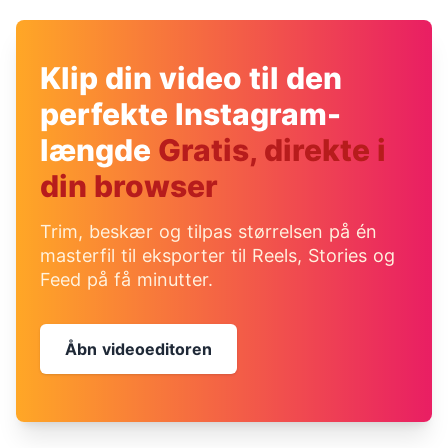
Klip din video til den
perfekte Instagram-
længde
Gratis, direkte i
din browser
Trim, beskær og tilpas størrelsen på én
masterfil til eksporter til Reels, Stories og
Feed på få minutter.
Åbn videoeditoren