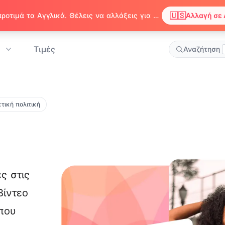
🇺🇸
Παρατηρήσαμε ότι ο περιηγητής σου προτιμά τα Αγγλικά. Θέλεις να αλλάξεις για να απολαμβάνεις περιεχόμενο στα Αγγλικά;
Αλλαγή σε 
Τιμές
Αναζήτηση
τική πολιτική
ς στις
Βίντεο
που