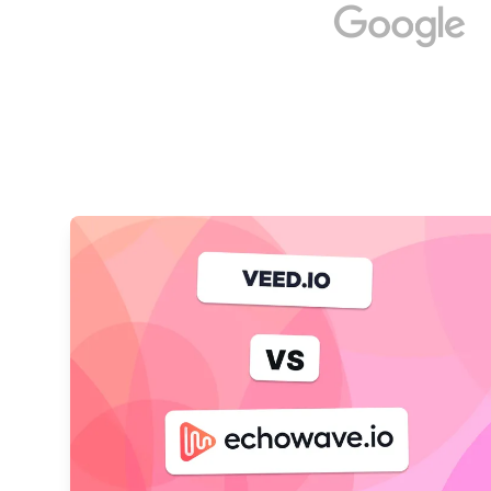
Μάθετε περισσότερα για Εναλλακτική του Veed.i