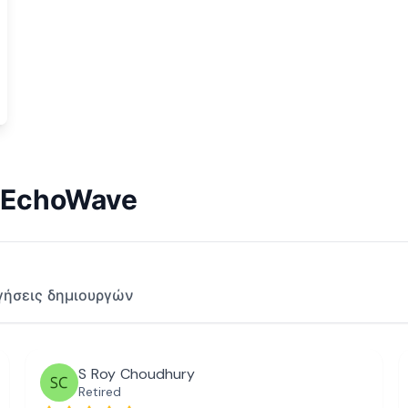
ο EchoWave
γήσεις δημιουργών