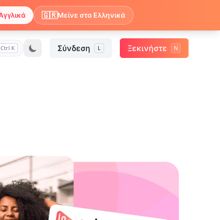
🇬🇷
Αγγλικά
Μείνε στα Ελληνικά
Σύνδεση
Ξεκινήστε
Ctrl K
L
N