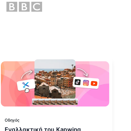
άθετε περισσότερα για Εναλλακτική του Kapwing
Οδηγός
Εναλλακτική του Kapwing