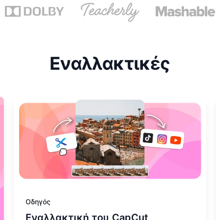
Εναλλακτικές
o
Μάθετε περισσότερα για Εναλλακτική του CapCut
Μ
Οδηγός
Εναλλακτική του CapCut