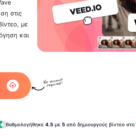
Wave
ση στις
βίντεο
, με
λόγηση και
Βαθμολογήθηκε
4.5
με
5
από δημιουργούς βίντεο
στο