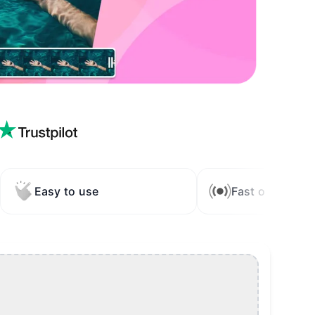
Easy to use
Fast online ren