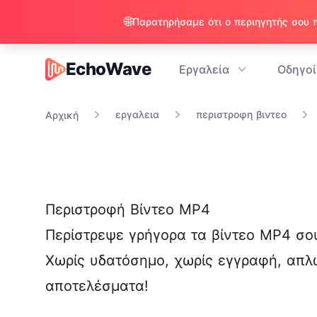
🌐
EchoWave
Εργαλεία
Οδηγοί
EchoWave
εργαλεια
περιστροφη βιντεο
Αρχική
Περιστροφή Βίντεο MP4
Περίστρεψε γρήγορα τα βίντεο MP4 σο
Χωρίς
υδατόσημο
, χωρίς εγγραφή, απ
αποτελέσματα!