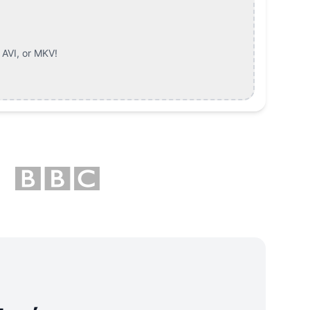
AVI, or MKV
!