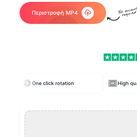
Περιστροφή MP4
Περιστροφή Βίντεο MP4 Features
One click rotation
High qua