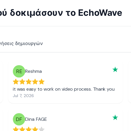
φού δοκιμάσουν το EchoWave
γήσεις δημιουργών