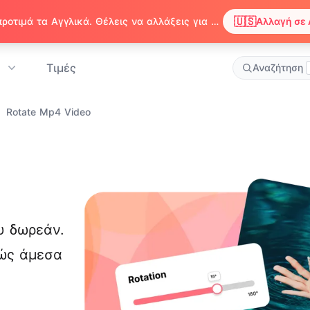
🇺🇸
Παρατηρήσαμε ότι ο περιηγητής σου προτιμά τα Αγγλικά. Θέλεις να αλλάξεις για να απολαμβάνεις περιεχόμενο στα Αγγλικά;
Αλλαγή σε 
Τιμές
Αναζήτηση
Rotate Mp4 Video
υ δωρεάν.
λώς άμεσα