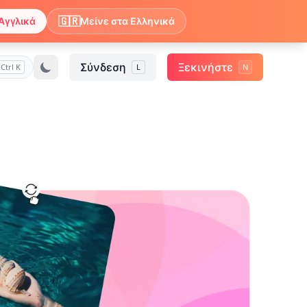
🇬🇷
Αγγλικά
Μείνε στα Ελληνικά
Σύνδεση
Ξεκινήστε
Ctrl K
L
N