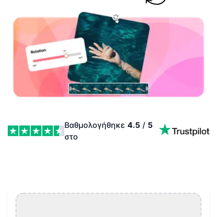
Βαθμολογήθηκε
4.5
/
5
στο
Περιστροφή Βίντεο YouTube Features