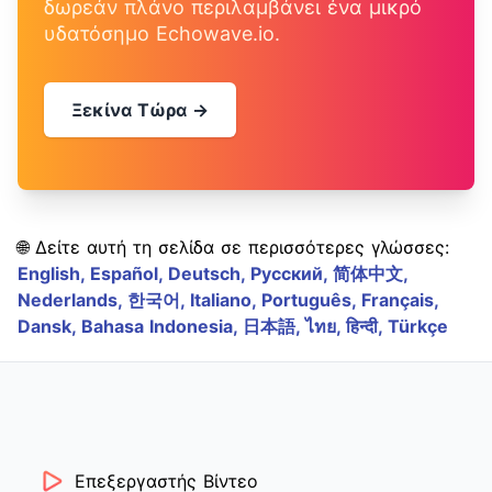
δωρεάν πλάνο περιλαμβάνει ένα μικρό
υδατόσημο Echowave.io.
Ξεκίνα Τώρα →
🌐 Δείτε αυτή τη σελίδα σε περισσότερες γλώσσες:
English,
Español,
Deutsch,
Русский,
简体中文,
Nederlands,
한국어,
Italiano,
Português,
Français,
Dansk,
Bahasa Indonesia,
日本語,
ไทย,
हिन्दी,
Türkçe
Επεξεργαστής Βίντεο