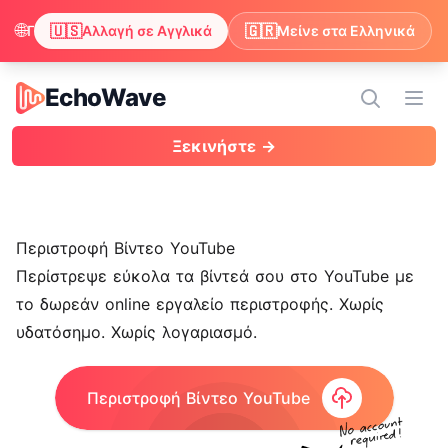
🌐
🇺🇸
🇬🇷
Παρατηρήσαμε ότι ο περιηγητής σου προτιμά τα Αγγλικά. Θέλεις να αλλάξεις για να απολαμβάνεις περιεχόμενο στα Αγγλικά;
Αλλαγή σε Αγγλικά
Μείνε στα Ελληνικά
EchoWave
EchoWave
Άνοι
Ξεκινήστε →
Περιστροφή Βίντεο YouTube
Περίστρεψε εύκολα τα
βίντεά σου στο YouTube
με
το δωρεάν online εργαλείο περιστροφής. Χωρίς
υδατόσημο
. Χωρίς λογαριασμό.
Περιστροφή Βίντεο YouTube