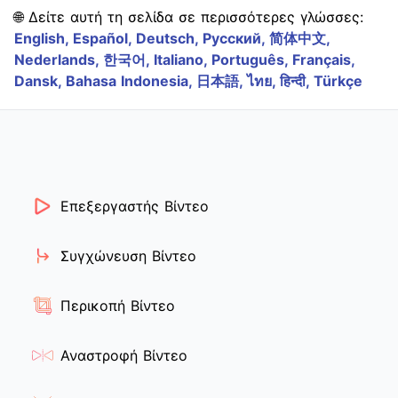
🌐 Δείτε αυτή τη σελίδα σε περισσότερες γλώσσες:
English,
Español,
Deutsch,
Русский,
简体中文,
Nederlands,
한국어,
Italiano,
Português,
Français,
Dansk,
Bahasa Indonesia,
日本語,
ไทย,
हिन्दी,
Türkçe
Επεξεργαστής Βίντεο
Συγχώνευση Βίντεο
Περικοπή Βίντεο
Αναστροφή Βίντεο