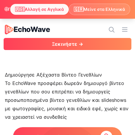
🌐
🇺🇸
🇬🇷
Παρατηρήσαμε ότι ο περιηγητής σου προτιμά τα Αγγλικά. Θέλεις να αλλάξεις για να απολαμβάνεις περιεχόμενο στα Αγγλικά;
Αλλαγή σε Αγγλικά
Μείνε στα Ελληνικά
EchoWave
EchoWave
Άνοι
Ξεκινήστε →
Δημιούργησε Αξέχαστα Βίντεο Γενεθλίων
Το EchoWave προσφέρει δωρεάν δημιουργό βίντεο
γενεθλίων που σου επιτρέπει να δημιουργείς
προσωποποιημένα βίντεο γενεθλίων και slideshows
με φωτογραφίες, μουσική και ειδικά εφέ, χωρίς καν
να χρειαστεί να συνδεθείς