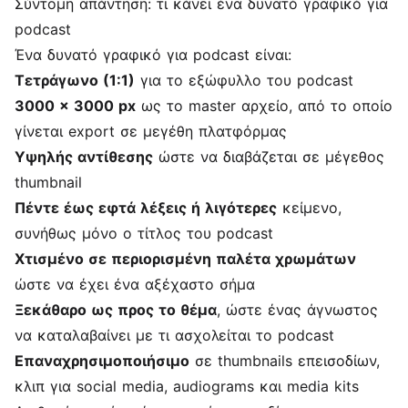
Σύντομη απάντηση: τι κάνει ένα δυνατό γραφικό για
podcast
Ένα δυνατό γραφικό για podcast είναι:
Τετράγωνο (1:1)
για το εξώφυλλο του podcast
3000 x 3000 px
ως το master αρχείο, από το οποίο
γίνεται export σε μεγέθη πλατφόρμας
Υψηλής αντίθεσης
ώστε να διαβάζεται σε μέγεθος
thumbnail
Πέντε έως εφτά λέξεις ή λιγότερες
κείμενο,
συνήθως μόνο ο τίτλος του podcast
Χτισμένο σε περιορισμένη παλέτα χρωμάτων
ώστε να έχει ένα αξέχαστο σήμα
Ξεκάθαρο ως προς το θέμα
, ώστε ένας άγνωστος
να καταλαβαίνει με τι ασχολείται το podcast
Επαναχρησιμοποιήσιμο
σε thumbnails επεισοδίων,
κλιπ για social media, audiograms και media kits