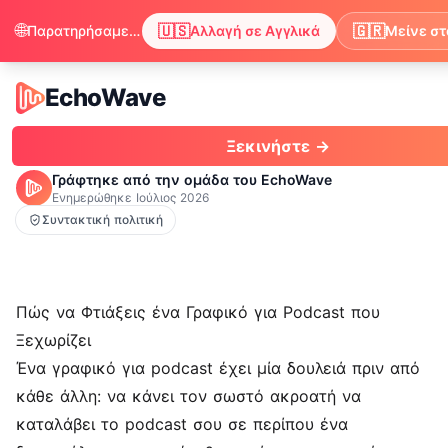
🌐
🇺🇸
🇬🇷
Παρατηρήσαμε ότι ο περιηγητής σου προτιμά τα Αγγλικά. Θέλεις να αλλάξεις για να απολαμβάνεις περιεχόμενο στα Αγγλικά;
Αλλαγή σε Αγγλικά
Μείνε στ
EchoWave
EchoWave
Ξεκινήστε →
Γράφτηκε από την ομάδα του EchoWave
Ενημερώθηκε
Ιούλιος 2026
Συντακτική πολιτική
Πώς να Φτιάξεις ένα Γραφικό για Podcast που
Ξεχωρίζει
Ένα γραφικό για podcast έχει μία δουλειά πριν από
κάθε άλλη: να κάνει τον σωστό ακροατή να
καταλάβει το podcast σου σε περίπου ένα