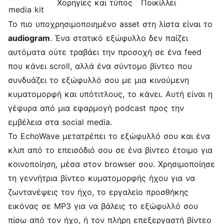
Χορηγίες και τύπος
Ποικίλλει
media kit
Το πιο υποχρησιμοποιημένο asset στη λίστα είναι το
audiogram
. Ένα στατικό εξώφυλλο δεν παίζει
αυτόματα ούτε τραβάει την προσοχή σε ένα feed
που κάνει scroll, αλλά ένα σύντομο βίντεο που
συνδυάζει το εξώφυλλό σου με μια κινούμενη
κυματομορφή και υπότιτλους, το κάνει. Αυτή είναι η
γέφυρα από μια εφαρμογή podcast προς την
εμβέλεια στα social media.
Το EchoWave μετατρέπει το εξώφυλλό σου και ένα
κλιπ από το επεισόδιό σου σε ένα βίντεο έτοιμο για
κοινοποίηση, μέσα στον browser σου. Χρησιμοποίησε
τη
γεννήτρια βίντεο κυματομορφής ήχου
για να
ζωντανέψεις τον ήχο, το
εργαλείο προσθήκης
εικόνας σε MP3
για να βάλεις το εξώφυλλό σου
πίσω από τον ήχο, ή τον πλήρη
επεξεργαστή βίντεο