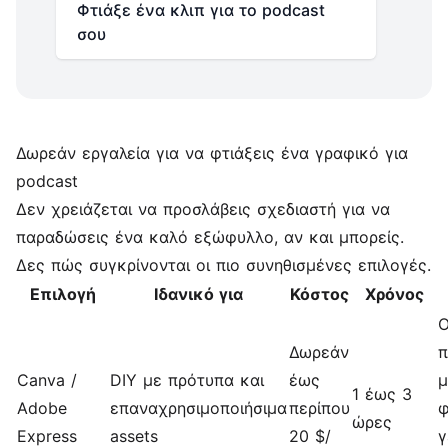
Φτιάξε ένα κλιπ για το podcast
σου
Δωρεάν εργαλεία για να φτιάξεις ένα γραφικό για
podcast
Δεν χρειάζεται να προσλάβεις σχεδιαστή για να
παραδώσεις ένα καλό εξώφυλλο, αν και μπορείς.
Δες πώς συγκρίνονται οι πιο συνηθισμένες επιλογές.
Επιλογή
Ιδανικό για
Κόστος
Χρόνος
Ο
Δωρεάν
π
Canva /
DIY με πρότυπα και
έως
μ
1 έως 3
Adobe
επαναχρησιμοποιήσιμα
περίπου
φ
ώρες
Express
assets
20 $/
γ