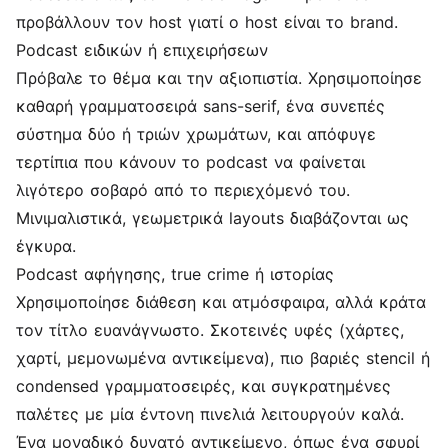
προβάλλουν τον host γιατί ο host είναι το brand.
Podcast ειδικών ή επιχειρήσεων
Πρόβαλε το θέμα και την αξιοπιστία. Χρησιμοποίησε
καθαρή γραμματοσειρά sans-serif, ένα συνεπές
σύστημα δύο ή τριών χρωμάτων, και απόφυγε
τερτίπια που κάνουν το podcast να φαίνεται
λιγότερο σοβαρό από το περιεχόμενό του.
Μινιμαλιστικά, γεωμετρικά layouts διαβάζονται ως
έγκυρα.
Podcast αφήγησης, true crime ή ιστορίας
Χρησιμοποίησε διάθεση και ατμόσφαιρα, αλλά κράτα
τον τίτλο ευανάγνωστο. Σκοτεινές υφές (χάρτες,
χαρτί, μεμονωμένα αντικείμενα), πιο βαριές stencil ή
condensed γραμματοσειρές, και συγκρατημένες
παλέτες με μία έντονη πινελιά λειτουργούν καλά.
Ένα μοναδικό δυνατό αντικείμενο, όπως ένα σφυρί