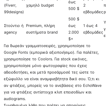
έως
(Fiverr,
χαμηλό budget
2
π
500 $
99designs)
εβδομάδες
p
500 $
Υ
Στούντιο ή
Premium, πλήρη
έως
1 έως 4
γ
agency
συστήματα brand
2.000
εβδομάδες
ε
$+
Για δωρεάν γραμματοσειρές, χρησιμοποίησε το
Google Fonts (εμπορικά αξιοποιήσιμο). Για παλέτες,
χρησιμοποίησε το Coolors. Για stock εικόνες,
χρησιμοποίησε μόνο φωτογραφίες που έχεις
αδειοδοτήσει, και μετά προσάρμοσέ τες ώστε το
εξώφυλλο να είναι αναμφισβήτητα δικό σου. Ό,τι κι
αν φτιάξεις, μπορείς να το ανεβάσεις στο EchoWave
για να φτιάξεις αντίστοιχα κλιπ επεισοδίων και
audiograms.
Συνηθισμένα λάθη που πρέπει να αποφύγεις