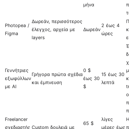
μήνα
π
τ
Δωρεάν, περισσότερος
Π
Photopea /
2 έως 4
έλεγχος, αρχεία με
Δωρεάν
κ
Figma
ώρες
layers
ε
Έ
δ
χ
Γεννήτριες
0 $
μ
Γρήγορα πρώτα σχέδια
15 έως 30
εξωφύλλων
έως 30
κ
και έμπνευση
λεπτά
με AI
$
t
ο
π
Freelancer
λίγες
Η
65 $
σχεδιαστής
Custom δουλειά με
μέρες έως
π