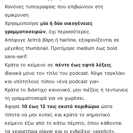
Κανόνες τυπογραφίας που επιβιώνουν στη
σμίκρυνση
Χρησιμοποίησε
μία ή δύο οικογένειες
γραμματοσειρών
, όχι περισσότερες.
Απόφυγε λεπτά βάρη ή hairline, εξαφανίζονται σε
μέγεθος thumbnail. Προτίμησε medium έως bold
sans-serif.
Κράτα το κείμενο σε
πέντε έως εφτά λέξεις
,
ιδανικά μόνο τον τίτλο του podcast. Κόψε ταγκλάιν
και υπότιτλους τύπου «ένα podcast για».
Κράτα το διάστιχο κανονικό, μην πιέζεις ή τεντώνεις
τη γραμματοσειρά για να χωρέσει.
Άφησε
10 έως 12 τοις εκατό περιθώρια
ώστε
τίποτα να μην κοπεί, και κράτα το σημαντικό
κείμενο έξω από το κάτω πέμπτο, όπου κάθονται
τα χειριστήρια player και οι ενδείξεις «explicit».