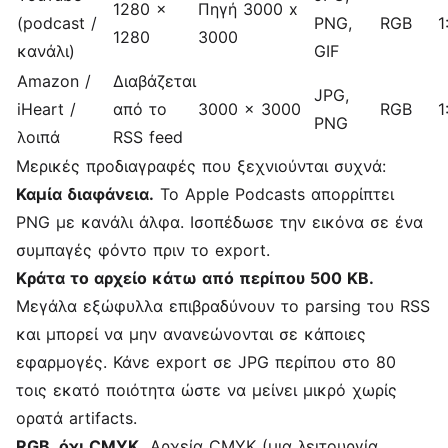
1280 x
Πηγή 3000 x
(podcast /
PNG,
RGB
1
1280
3000
κανάλι)
GIF
Amazon /
Διαβάζεται
JPG,
iHeart /
από το
3000 x 3000
RGB
1
PNG
λοιπά
RSS feed
Μερικές προδιαγραφές που ξεχνιούνται συχνά:
Καμία διαφάνεια.
Το Apple Podcasts απορρίπτει
PNG με κανάλι άλφα. Ισοπέδωσε την εικόνα σε ένα
συμπαγές φόντο πριν το export.
Κράτα το αρχείο κάτω από περίπου 500 KB.
Μεγάλα εξώφυλλα επιβραδύνουν το parsing του RSS
και μπορεί να μην ανανεώνονται σε κάποιες
εφαρμογές. Κάνε export σε JPG περίπου στο 80
τοις εκατό ποιότητα ώστε να μείνει μικρό χωρίς
ορατά artifacts.
RGB, όχι CMYK.
Αρχεία CMYK (μια λειτουργία