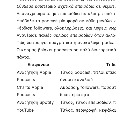
Σύνδεσε εσωτερικά σχετικά επεισόδια σε θεματ
Επαναχρησιμοποίησε επεισόδια σε κλιπ με υπότιτ
Υπόβαλε το podcast μία φορά σε κάθε μεγάλο κα
Κέρδισε followers, ολοκληρώσεις, και λήψεις νωρ
Ανανέωσε παλιές σελίδες επεισοδίων όταν αλλά
Πώς λειτουργεί πραγματικά η ανακάλυψη podcas
Ο κόσμος βρίσκει podcasts σε πολύ διαφορετικά 
πάντα.
Επιφάνεια
Τι δ
Αναζήτηση Apple
Τίτλος podcast, τίτλοι επε
Podcasts
όνομα καναλιού
Charts Apple
Ακρόαση, followers, ποσο
Podcasts
δραστηριότητα
Αναζήτηση Spotify
Τίτλος, τίτλοι επεισοδίων, 
YouTube
Τίτλος, περιγραφή, κεφάλαια