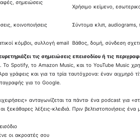
ραφές, σημειώσεις
Χρήσιμο κείμενο, εσωτερικο
σεις, κοινοποιήσεις
Σύντομα κλιπ, audiograms
τικοί κόμβοι, συλλογή email
Βάθος, δομή, σύνδεση σχετ
ευρετηριάζει τις σημειώσεις επεισοδίου ή τις περιγρα
. Το Spotify, το Amazon Music, και το YouTube Music
χρη
Άρα γράφεις και για τα τρία ταυτόχρονα: έναν αιχμηρό τί
μεταγραφής για το Google.
χειρήσεις» ανταγωνίζεται τα πάντα· ένα podcast για «σ
ι ξεκάθαρες λέξεις-κλειδιά. Πριν βελτιστοποιήσεις ένα μ
εισόδιο
ένε οι ακροατές σου