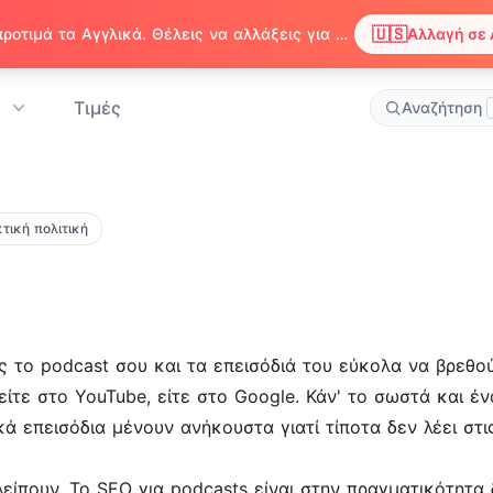
🇺🇸
Παρατηρήσαμε ότι ο περιηγητής σου προτιμά τα Αγγλικά. Θέλεις να αλλάξεις για να απολαμβάνεις περιεχόμενο στα Αγγλικά;
Αλλαγή σε 
Τιμές
Αναζήτηση
τική πολιτική
ις το podcast σου και τα επεισόδιά του εύκολα να βρεθο
 είτε στο YouTube, είτε στο Google. Κάν' το σωστά και έ
ικά επεισόδια μένουν ανήκουστα γιατί τίποτα δεν λέει σ
είπουν. Το SEO για podcasts είναι στην πραγματικότητα 