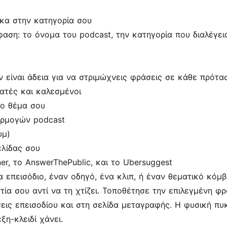
έκα στην κατηγορία σου
ση: το όνομα του podcast, την κατηγορία που διαλέγεις,
Δεν είναι άδεια για να στριμώχνεις φράσεις σε κάθε πρότ
τές και καλεσμένοι
το θέμα σου
αρμογών podcast
υμ)
ελίδας σου
r, το AnswerThePublic, και το Ubersuggest
α επεισόδιο, έναν οδηγό, ένα κλιπ, ή έναν θεματικό κόμ
τία σου αντί να τη χτίζει. Τοποθέτησε την επιλεγμένη φ
εις επεισοδίου και στη σελίδα μεταγραφής. Η φυσική πυ
ξη-κλειδί χάνει.