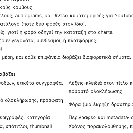
ικούς κόμβους.
λους, audiograms, και βίντεο κυματομορφής για YouTube 
τάλογο (ποτέ δύο φορές στον ίδιο).
ίς, γιατί η φόρα οδηγεί την κατάταξη στα charts.
ζουν γεγονότα, σύνδεσμοι, ή πλατφόρμες.
t
μέρη, και κάθε επιφάνεια διαβάζει διαφορετικά σήματα. Γ
ιαβάζει
ισοδίων, ετικέτα συγγραφέα,
Λέξεις-κλειδιά στον τίτλο 
ποσοστό ολοκλήρωσης
στό ολοκλήρωσης, πρόσφατη
Φόρα (μια έκρηξη δραστηρι
περιγραφές, κατηγορία
Περιγραφές και metadata· α
, υπότιτλοι, thumbnail
Χρόνος παρακολούθησης, πο