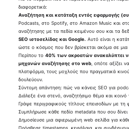
διαφορετικά:
Αναζήτηση και κατάταξη εντός εφαρμογής (συχ
Podcasts, στο Spotify, στο Amazon Music και σ
αναζήτησης με τα πεδία κειμένου σου και τα δ
SEO ιστοσελίδας και Google.
Αυτό είναι η κατά
ώστε ο κόσμος που δεν βρίσκεται ακόμα σε μια 
Περίπου το
40% των ακροατών ανακαλύπτει ν
μηχανών αναζήτησης στο web
, οπότε αξίζει ν
πλατφόρμα, τους μοχλούς που πραγματικά κινούν
δουλεύουν.
Σύντομη απάντηση: πώς να κάνεις SEO για podc
Διάλεξε ένα στενό, αναζητήσιμο θέμα και κοινό 
Γράψε περιγραφικούς τίτλους επεισοδίων με τη
Συμπλήρωσε κάθε πεδίο metadata που σου δίνει 
Δημοσίευσε μια αφιερωμένη web σελίδα για κάθε
Πρόσθεσε timestamps, κεφάλαια, και συνδέσμου