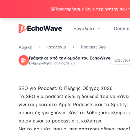
🌐
EchoWave
Εργαλεία
Οδηγοί
EchoWave
ιστολογιο
Podcast Seo
Αρχική
Γράφτηκε από την ομάδα του EchoWave
Συντακ
Ενημερώθηκε
Ιούλιος 2026
SEO για Podcast: Ο Πλήρης Οδηγός 2026
Το SEO για podcast είναι η δουλειά του να κάνε
γίνεται μέσα στο Apple Podcasts και το Spotify,
ακροατές για χρόνια. Κάν' το λάθος και εξαιρετ
ποιον είναι το podcast ή τι καλύπτει.
Να το κομμάτι που οι περισσότεροι οδηγοί παραλ