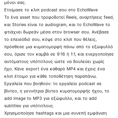
μόνοι σας.
Ετοίμασε το κλιπ podcast σου στο EchoWave
Το ένα asset που τροφοδοτεί Reels, αναρτήσεις feed,
και Stories είναι το audiogram, και το EchoWave το
φτιάχνει δωρεάν μέσα στον browser σου. Ανέβασε
το επεισόδιό σου, κόψε στο κλιπ που θέλεις,
πρόσθεσε μια κυματομορφή πάνω από το εξώφυλλό
σου, όρισε τον καμβά σε 9:16 ή 1:1, και ενεργοποίησε
αυτόματους υπότιτλους ώστε να δουλεύει χωρίς
ήχο. Κάνε export ένα καθαρό MP4 και έχεις ένα
κλιπ έτοιμο για κάθε τοποθέτηση παραπάνω.
Εργαλεία που βοηθούν: το εργαλείο
podcast σε
βίντεο
, η
γεννήτρια βίντεο κυματομορφής ήχου
, το
add image to MP3
για εξώφυλλο, και το
add
subtitles
για υπότιτλους.
Χρησιμοποίησε hashtags και μια συνεπή εμφάνιση