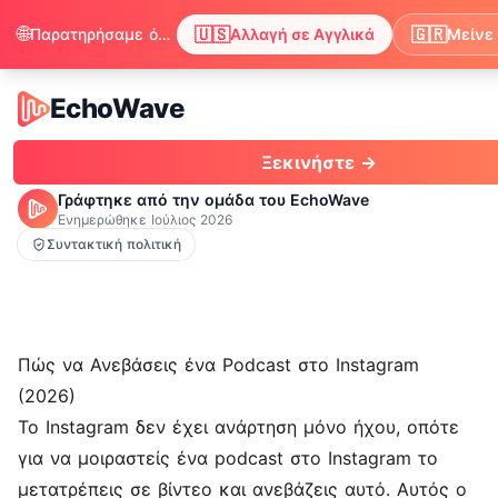
🌐
🇺🇸
🇬🇷
Παρατηρήσαμε ότι ο περιηγητής σου προτιμά τα Αγγλικά. Θέλεις να αλλάξεις για να απολαμβάνεις περιεχόμενο στα Αγγλικά;
Αλλαγή σε Αγγλικά
Μείνε 
EchoWave
EchoWave
Ξεκινήστε →
Γράφτηκε από την ομάδα του EchoWave
Ενημερώθηκε
Ιούλιος 2026
Συντακτική πολιτική
Πώς να Ανεβάσεις ένα Podcast στο Instagram
(2026)
Το Instagram δεν έχει ανάρτηση μόνο ήχου, οπότε
για να μοιραστείς ένα podcast στο Instagram το
μετατρέπεις σε βίντεο και ανεβάζεις αυτό. Αυτός ο