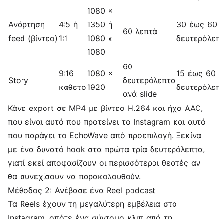
1080 x
Ανάρτηση
4:5 ή
1350 ή
30 έως 60
60 λεπτά
feed (βίντεο)
1:1
1080 x
δευτερόλε
1080
60
9:16
1080 x
15 έως 60
Story
δευτερόλεπτα
κάθετο
1920
δευτερόλε
ανά slide
Κάνε export σε MP4 με βίντεο H.264 και ήχο AAC,
που είναι αυτό που προτείνει το Instagram και αυτό
που παράγει το EchoWave από προεπιλογή. Ξεκίνα
με ένα δυνατό hook στα πρώτα τρία δευτερόλεπτα,
γιατί εκεί αποφασίζουν οι περισσότεροι θεατές αν
θα συνεχίσουν να παρακολουθούν.
Μέθοδος 2: Ανέβασε ένα Reel podcast
Τα Reels έχουν τη μεγαλύτερη εμβέλεια στο
Instagram, οπότε ένα σύντομο κλιπ από τη