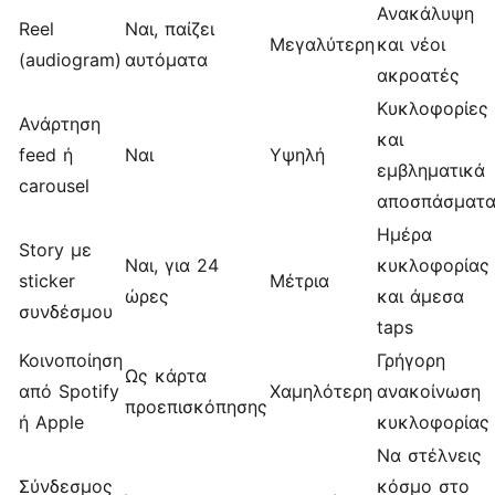
Ανακάλυψη
Reel
Ναι, παίζει
Μεγαλύτερη
και νέοι
(audiogram)
αυτόματα
ακροατές
Κυκλοφορίες
Ανάρτηση
και
feed ή
Ναι
Υψηλή
εμβληματικά
carousel
αποσπάσματ
Ημέρα
Story με
Ναι, για 24
κυκλοφορίας
sticker
Μέτρια
ώρες
και άμεσα
συνδέσμου
taps
Κοινοποίηση
Γρήγορη
Ως κάρτα
από Spotify
Χαμηλότερη
ανακοίνωση
προεπισκόπησης
ή Apple
κυκλοφορίας
Να στέλνεις
Σύνδεσμος
κόσμο στο