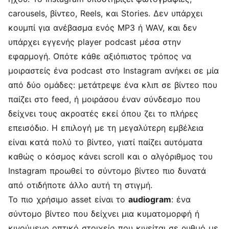
carousels, βίντεο, Reels, και Stories. Δεν υπάρχει
κουμπί για ανέβασμα ενός MP3 ή WAV, και δεν
υπάρχει εγγενής player podcast μέσα στην
εφαρμογή. Οπότε κάθε αξιόπιστος τρόπος να
μοιραστείς ένα podcast στο Instagram ανήκει σε μία
από δύο ομάδες: μετάτρεψε ένα κλιπ σε βίντεο που
παίζει στο feed, ή μοιράσου έναν σύνδεσμο που
δείχνει τους ακροατές εκεί όπου ζει το πλήρες
επεισόδιο. Η επιλογή με τη μεγαλύτερη εμβέλεια
είναι κατά πολύ το βίντεο, γιατί παίζει αυτόματα
καθώς ο κόσμος κάνει scroll και ο αλγόριθμος του
Instagram προωθεί το σύντομο βίντεο πιο δυνατά
από οτιδήποτε άλλο αυτή τη στιγμή.
Το πιο χρήσιμο asset είναι το
audiogram
: ένα
σύντομο βίντεο που δείχνει μια κυματομορφή ή
κινούμενο οπτικό στοιχείο που κινείται σε ρυθμό με