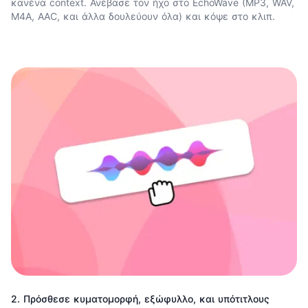
κανένα context. Ανέβασε τον ήχο στο EchoWave (MP3, WAV,
M4A, AAC, και άλλα δουλεύουν όλα) και κόψε στο κλιπ.
2. Πρόσθεσε κυματομορφή, εξώφυλλο, και υπότιτλους