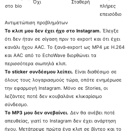
Όχι
Σταθερή
στο bio
πλήρες
επεισόδιο
Αντιμετώπιση προβλημάτων
Το κλιπ μου δεν έχει ήχο στο Instagram.
Έλεγξε
ότι δεν ήταν σε σίγαση πριν το export και ότι έχει
κανάλι ήχου AAC. Το ξανά-export ως MP4 με H.264
και AAC από το EchoWave διορθώνει τα
περισσότερα σιωπηλά κλιπ.
Το sticker συνδέσμου λείπει.
Είναι διαθέσιμο σε
όλους τους λογαριασμούς τώρα, οπότε ενημέρωσε
την εφαρμογή Instagram. Μόνο σε Stories, οι
λεζάντες ποτέ δεν κουβαλάνε κλικαρίσιμο
σύνδεσμο.
Το MP3 μου δεν ανεβαίνει.
Δεν θα ανέβει ποτέ
απευθείας, γιατί το Instagram δεν έχει ανάρτηση
ήχου. Μετάτρεψε πρώτα ένα κλιπ σε βίντεο και το