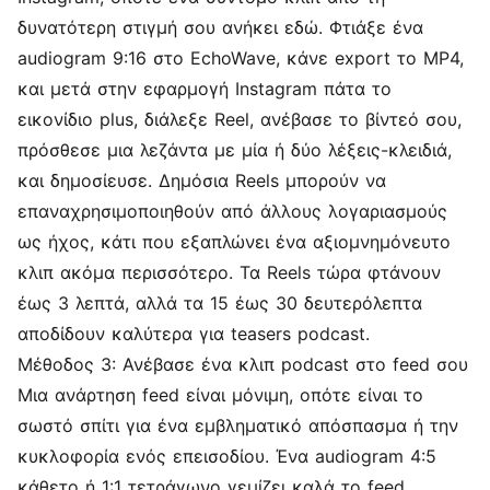
δυνατότερη στιγμή σου ανήκει εδώ. Φτιάξε ένα
audiogram 9:16 στο EchoWave, κάνε export το MP4,
και μετά στην εφαρμογή Instagram πάτα το
εικονίδιο plus, διάλεξε Reel, ανέβασε το βίντεό σου,
πρόσθεσε μια λεζάντα με μία ή δύο λέξεις-κλειδιά,
και δημοσίευσε. Δημόσια Reels μπορούν να
επαναχρησιμοποιηθούν από άλλους λογαριασμούς
ως ήχος, κάτι που εξαπλώνει ένα αξιομνημόνευτο
κλιπ ακόμα περισσότερο. Τα Reels τώρα φτάνουν
έως 3 λεπτά, αλλά τα 15 έως 30 δευτερόλεπτα
αποδίδουν καλύτερα για teasers podcast.
Μέθοδος 3: Ανέβασε ένα κλιπ podcast στο feed σου
Μια ανάρτηση feed είναι μόνιμη, οπότε είναι το
σωστό σπίτι για ένα εμβληματικό απόσπασμα ή την
κυκλοφορία ενός επεισοδίου. Ένα audiogram 4:5
κάθετο ή 1:1 τετράγωνο γεμίζει καλά το feed.