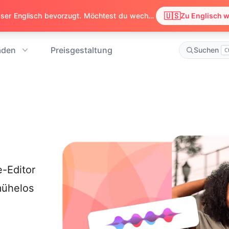
🇺🇸
Wir haben festgestellt, dass dein Browser Englisch bevorzugt. Möchtest du wechseln, um Inhalte auf Englisch zu sehen?
Zu Englisch 
äden
Preisgestaltung
Suchen
C
e-Editor
mühelos