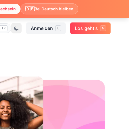
🇩🇪
wechseln
Bei Deutsch bleiben
Anmelden
Los geht's
trl K
L
N