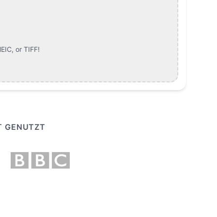
EIC, or TIFF
!
T GENUTZT