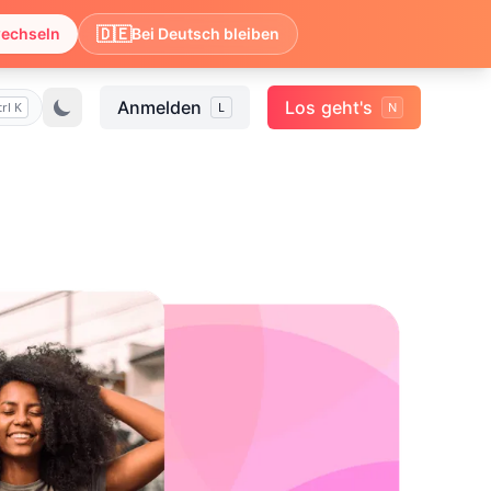
🇩🇪
wechseln
Bei Deutsch bleiben
Anmelden
Los geht's
trl K
L
N