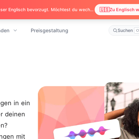
🇺🇸
Wir haben festgestellt, dass dein Browser Englisch bevorzugt. Möchtest du wechseln, um Inhalte auf Englisch zu sehen?
Zu Englisch 
äden
Preisgestaltung
Suchen
C
gen in ein
r deinen
en?
ungen mit