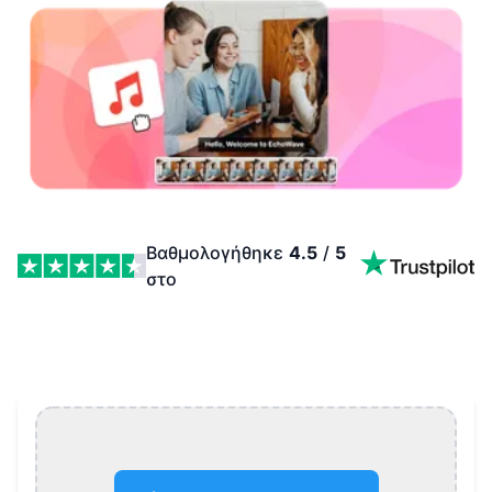
Βαθμολογήθηκε
4.5
/
5
στο
Πρόσθεσε Ήχο σε WMV Features