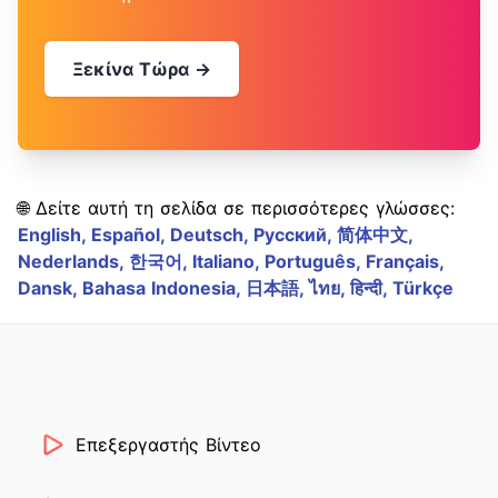
Ξεκίνα Τώρα →
🌐 Δείτε αυτή τη σελίδα σε περισσότερες γλώσσες:
English,
Español,
Deutsch,
Русский,
简体中文,
Nederlands,
한국어,
Italiano,
Português,
Français,
Dansk,
Bahasa Indonesia,
日本語,
ไทย,
हिन्दी,
Türkçe
Επεξεργαστής Βίντεο