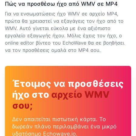
Πώς να προσθέσω ήχο από WMV σε MP4
Για να ενσωματώσεις ήχο WMV σε αρχείο MP4,
πρώτα θα χρειαστεί να εξαγάγεις τον ήχο από το
WMV. Αυτό γίνεται εύκολα με ένα αξιόπιστο
εργαλείο εξαγωγής ήχου. Μόλις έχεις τον ήχο, ο
online editor βίντεο του EchoWave θα σε βοηθήσει
να τον προσθέσεις ομαλά στο MP4 σου.
Έτοιμος να προσθέσεις
ήχο στο
αρχείο WMV
σου;
Δεν απαιτείται πιστωτική κάρτα. Το
δωρεάν πλάνο περιλαμβάνει ένα μικρό
υδατόσημο Echowave.io.