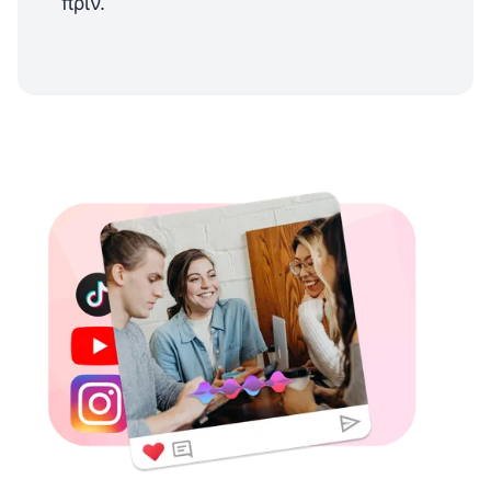
πριν.