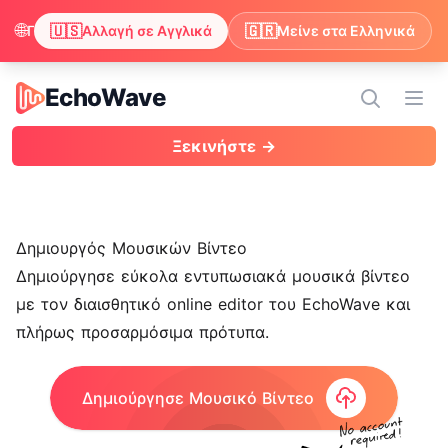
🌐
🇺🇸
🇬🇷
Παρατηρήσαμε ότι ο περιηγητής σου προτιμά τα Αγγλικά. Θέλεις να αλλάξεις για να απολαμβάνεις περιεχόμενο στα Αγγλικά;
Αλλαγή σε Αγγλικά
Μείνε στα Ελληνικά
EchoWave
EchoWave
Άνοι
Ξεκινήστε →
Δημιουργός Μουσικών Βίντεο
Δημιούργησε εύκολα εντυπωσιακά μουσικά βίντεο
με τον διαισθητικό online editor του EchoWave και
πλήρως προσαρμόσιμα πρότυπα.
Δημιούργησε Μουσικό Βίντεο