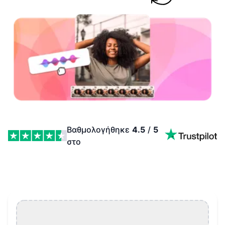
Βαθμολογήθηκε
4.5
/
5
στο
Δημιουργός Μουσικών Βίντεο Features