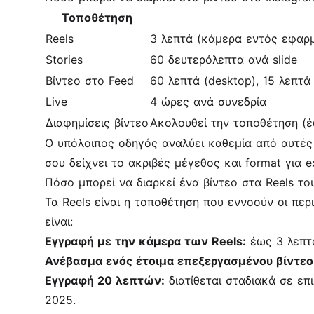
Τοποθέτηση
Reels
3 λεπτά (κάμερα εντός εφαρμ
Stories
60 δευτερόλεπτα ανά slide
Βίντεο στο Feed
60 λεπτά (desktop), 15 λεπτά 
Live
4 ώρες ανά συνεδρία
Διαφημίσεις βίντεο
Ακολουθεί την τοποθέτηση (έ
Ο υπόλοιπος οδηγός αναλύει καθεμία από αυτές 
σου δείχνει το ακριβές μέγεθος και format για 
Πόσο μπορεί να διαρκεί ένα βίντεο στα Reels του
Τα Reels είναι η τοποθέτηση που εννοούν οι περ
είναι:
Εγγραφή με την κάμερα των Reels:
έως 3 λεπτ
Ανέβασμα ενός έτοιμα επεξεργασμένου βίντεο
Εγγραφή 20 λεπτών:
διατίθεται σταδιακά σε επ
2025.