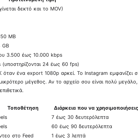
γίνεται δεκτό και το MOV)
650 MB
4 GB
ου 3.500 έως 10.000 kbps
s (υποστηρίζονται 24 έως 60 fps)
 όταν ένα export 1080p αρκεί. Το Instagram εμφανίζει 
μικρότερο μέγεθος. Αν το αρχείο σου είναι πολύ μεγάλο
πιθετικά.
ο
Τοποθέτηση
Διάρκεια που να χρησιμοποιήσει
els
7 έως 30 δευτερόλεπτα
els
60 έως 90 δευτερόλεπτα
ντεο στο Feed
1 έως 3 λεπτά