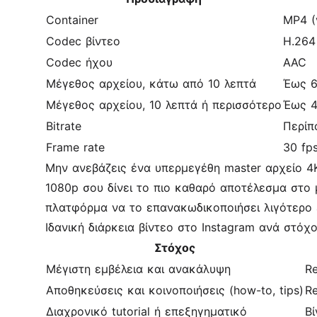
Container
MP4 (
Codec βίντεο
H.264
Codec ήχου
AAC
Μέγεθος αρχείου, κάτω από 10 λεπτά
Έως 
Μέγεθος αρχείου, 10 λεπτά ή περισσότερο
Έως 
Bitrate
Περίπ
Frame rate
30 fp
Μην ανεβάζεις ένα υπερμεγέθη master αρχείο 4K
1080p σου δίνει το πιο καθαρό αποτέλεσμα στο 
πλατφόρμα να το επανακωδικοποιήσει λιγότερο ε
Ιδανική διάρκεια βίντεο στο Instagram ανά στόχ
Στόχος
Μέγιστη εμβέλεια και ανακάλυψη
Re
Αποθηκεύσεις και κοινοποιήσεις (how-to, tips)
Re
Διαχρονικό tutorial ή επεξηγηματικό
Βί