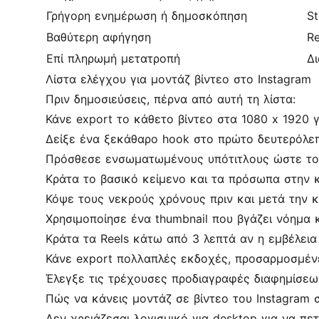
Γρήγορη ενημέρωση ή δημοσκόπηση
St
Βαθύτερη αφήγηση
Re
Επί πληρωμή μετατροπή
Δι
Λίστα ελέγχου για μοντάζ βίντεο στο Instagram
Πριν δημοσιεύσεις, πέρνα από αυτή τη λίστα:
Κάνε export το κάθετο βίντεο στα 1080 x 1920 γι
Δείξε ένα ξεκάθαρο hook στο πρώτο δευτερόλεπ
Πρόσθεσε ενσωματωμένους
υπότιτλους
ώστε το 
Κράτα το βασικό κείμενο και τα πρόσωπα στην 
Κόψε τους νεκρούς χρόνους πριν και μετά την κ
Χρησιμοποίησε ένα thumbnail που βγάζει νόημα κ
Κράτα τα Reels κάτω από 3 λεπτά αν η εμβέλεια 
Κάνε export πολλαπλές εκδοχές, προσαρμοσμένε
Έλεγξε τις τρέχουσες προδιαγραφές διαφημίσεω
Πώς να κάνεις μοντάζ σε βίντεο του Instagram 
Δεν χρειάζεσαι λογισμικό για desktop για να πε