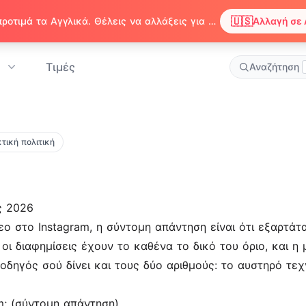
🇺🇸
Παρατηρήσαμε ότι ο περιηγητής σου προτιμά τα Αγγλικά. Θέλεις να αλλάξεις για να απολαμβάνεις περιεχόμενο στα Αγγλικά;
Αλλαγή σε 
Τιμές
Αναζήτηση
τική πολιτική
ς 2026
εο στο Instagram, η σύντομη απάντηση είναι ότι εξαρτάτ
αι οι διαφημίσεις έχουν το καθένα το δικό του όριο, και 
οδηγός σού δίνει και τους δύο αριθμούς: το αυστηρό τεχν
m; (σύντομη απάντηση)