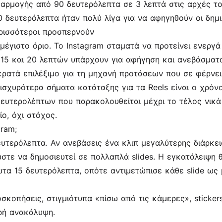
φαρμογής από 90 δευτερόλεπτα σε 3 λεπτά στις αρχές τ
 δευτερόλεπτα ήταν πολύ λίγα για να αφηγηθούν οι δημιο
ερισσότεροι προσπερνούν
μέγιστο όριο. Το Instagram σταματά να προτείνει ενεργά
15 και 20 λεπτών υπάρχουν για αφήγηση και ανεβάσματα,
κρατά επιλέξιμο για τη μηχανή προτάσεων που σε φέρνει
 ισχυρότερα σήματα κατάταξης για τα Reels είναι ο χρό
δευτερολέπτων που παρακολουθείται μέχρι το τέλος νικά
ίο, όχι στόχος.
gram;
υτερόλεπτα. Αν ανεβάσεις ένα κλιπ μεγαλύτερης διάρκει
τε να δημοσιευτεί σε πολλαπλά slides. Η εγκατάλειψη θ
 15 δευτερόλεπτα, οπότε αντιμετώπισε κάθε slide ως μ
σκοπήσεις, στιγμιότυπα «πίσω από τις κάμερες», stickers
ρή ανακάλυψη.