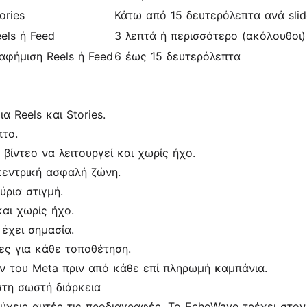
ories
Κάτω από 15 δευτερόλεπτα ανά slid
els ή Feed
3 λεπτά ή περισσότερο (ακόλουθοι)
αφήμιση Reels ή Feed
6 έως 15 δευτερόλεπτα
α Reels και Stories.
το.
βίντεο να λειτουργεί και χωρίς ήχο.
κεντρική ασφαλή ζώνη.
ύρια στιγμή.
αι χωρίς ήχο.
έχει σημασία.
ς για κάθε τοποθέτηση.
ν του Meta πριν από κάθε επί πληρωμή καμπάνια.
στη σωστή διάρκεια
τύχεις αυτές τις προδιαγραφές. Το EchoWave τρέχει στο