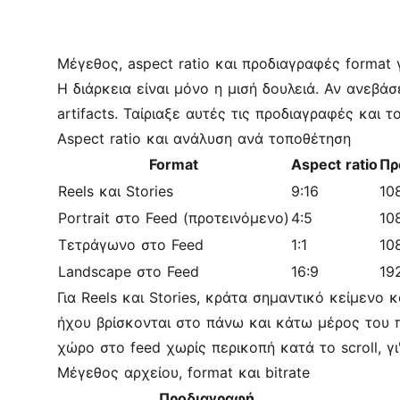
Μέγεθος, aspect ratio και προδιαγραφές format 
Η διάρκεια είναι μόνο η μισή δουλειά. Αν ανεβάσ
artifacts. Ταίριαξε αυτές τις προδιαγραφές και 
Aspect ratio και ανάλυση ανά τοποθέτηση
Format
Aspect ratio
Πρ
Reels και Stories
9:16
10
Portrait στο Feed (προτεινόμενο)
4:5
10
Τετράγωνο στο Feed
1:1
10
Landscape στο Feed
16:9
19
Για Reels και Stories, κράτα σημαντικό κείμενο
ήχου βρίσκονται στο πάνω και κάτω μέρος του πλ
χώρο στο feed χωρίς περικοπή κατά το scroll, γι
Μέγεθος αρχείου, format και bitrate
Προδιαγραφή