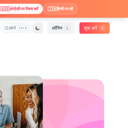
🇺🇸
🇮🇳
अंग्रेज़ी पर स्विच करें
हिन्दी पर रहें
लॉगिन
शुरू करें
खोजें
Ctrl K
L
N