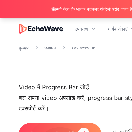
🌐
हमने देखा कि आपका ब्राउज़र अंग्रेज़ी पसंद करता है।
EchoWave
उपकरण
मार्गदर्शिकाएँ
EchoWave
उपकरण
वडय परगरस बर
मुखपृष्ठ
Video में Progress Bar जोड़ें
बस अपना video अपलोड करें, progress bar styl
एक्सपोर्ट करें।