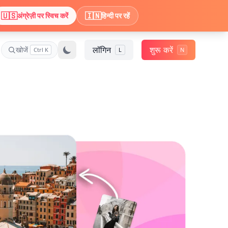
🇺🇸
🇮🇳
अंग्रेज़ी पर स्विच करें
हिन्दी पर रहें
लॉगिन
शुरू करें
खोजें
Ctrl K
L
N