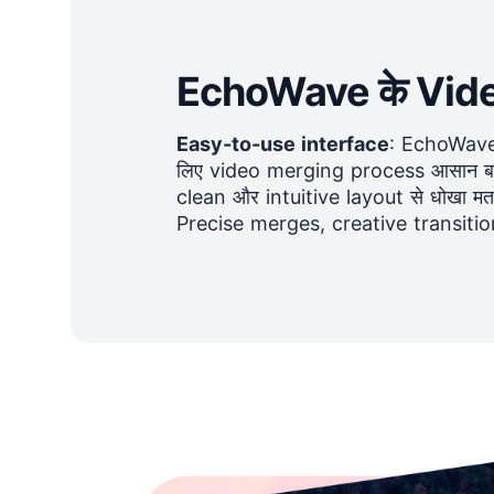
EchoWave के Video 
Easy-to-use interface
: EchoWave
लिए video merging process आसान बनान
clean और intuitive layout से धोखा मत
Precise merges, creative transiti