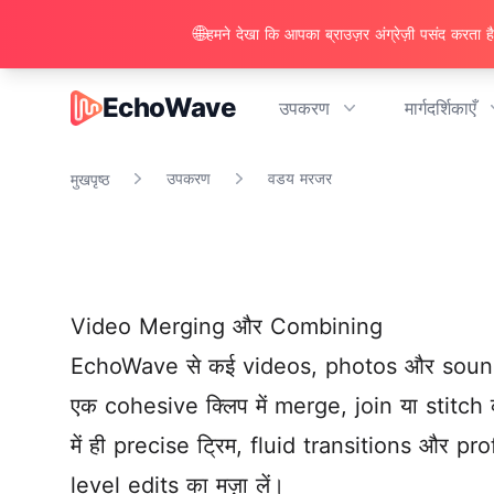
🌐
हमने देखा कि आपका ब्राउज़र अंग्रेज़ी पसंद करता है।
EchoWave
उपकरण
मार्गदर्शिकाएँ
EchoWave
उपकरण
वडय मरजर
मुखपृष्ठ
Video Merging और Combining
EchoWave से कई videos, photos और soun
एक cohesive क्लिप में merge, join या stitch कर
में ही precise ट्रिम, fluid transitions और pr
level edits का मज़ा लें।