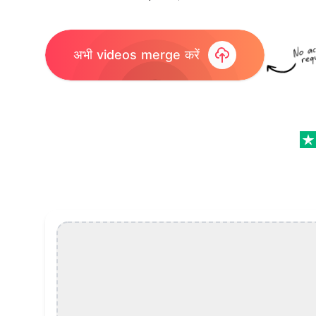
अभी videos merge करें
Video Merging और Combining Features