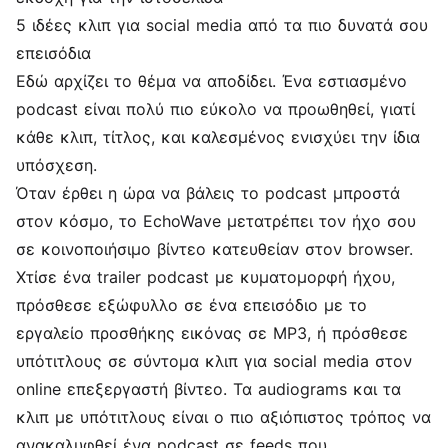
5 ιδέες κλιπ για social media από τα πιο δυνατά σου
επεισόδια
Εδώ αρχίζει το θέμα να αποδίδει. Ένα εστιασμένο
podcast είναι πολύ πιο εύκολο να προωθηθεί, γιατί
κάθε κλιπ, τίτλος, και καλεσμένος ενισχύει την ίδια
υπόσχεση.
Όταν έρθει η ώρα να βάλεις το podcast μπροστά
στον κόσμο, το EchoWave μετατρέπει τον ήχο σου
σε κοινοποιήσιμο βίντεο κατευθείαν στον browser.
Χτίσε ένα
trailer podcast με κυματομορφή ήχου
,
πρόσθεσε εξώφυλλο σε ένα επεισόδιο με το
εργαλείο προσθήκης εικόνας σε MP3
, ή πρόσθεσε
υπότιτλους σε σύντομα κλιπ για social media στον
online επεξεργαστή βίντεο
. Τα audiograms και τα
κλιπ με υπότιτλους είναι ο πιο αξιόπιστος τρόπος να
ανακαλυφθεί ένα podcast σε feeds που