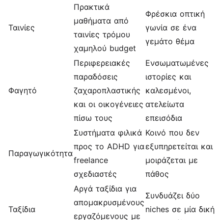
Πρακτικά
Φρέσκια οπτική
μαθήματα από
Ταινίες
γωνία σε ένα
ταινίες τρόμου
γεμάτο θέμα
χαμηλού budget
Περιφερειακές
Ενσωματωμένες
παραδόσεις
ιστορίες και
Φαγητό
ζαχαροπλαστικής
καλεσμένοι,
και οι οικογένειες
ατελείωτα
πίσω τους
επεισόδια
Συστήματα φιλικά
Κοινό που δεν
προς το ADHD για
εξυπηρετείται και
Παραγωγικότητα
freelance
μοιράζεται με
σχεδιαστές
πάθος
Αργά ταξίδια για
Συνδυάζει δύο
απομακρυσμένους
Ταξίδια
niches σε μία δική
εργαζόμενους με