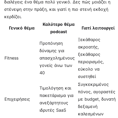
διαλέγεις ένα θέμα πολύ γενικό. Δες πώς μοιάζει η
στένεψη στην πράξη, και γιατί η πιο στενή εκδοχή
κερδίζει.
Καλύτερο θέμα
Γενικό θέμα
Γιατί λειτουργεί
podcast
Ξεκάθαρος
Προπόνηση
ακροατής,
δύναμης για
ξεκάθαρος
Fitness
απασχολημένους
περιορισμός,
γονείς άνω των
εύκολο να
40
συστηθεί
Συγκεκριμένος
Τιμολόγηση και
πόνος, αγοραστές
πακετάρισμα για
Επιχειρήσεις
με budget, δυνατή
ανεξάρτητους
δεξαμενή
ιδρυτές SaaS
καλεσμένων