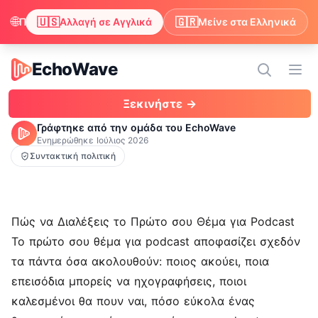
🌐
🇺🇸
🇬🇷
Παρατηρήσαμε ότι ο περιηγητής σου προτιμά τα Αγγλικά. Θέλεις να αλλάξεις για να απολαμβάνεις περιεχόμενο στα Αγγλικά;
Αλλαγή σε Αγγλικά
Μείνε στα Ελληνικά
EchoWave
EchoWave
Άνο
Ξεκινήστε →
Γράφτηκε από την ομάδα του EchoWave
Ενημερώθηκε
Ιούλιος 2026
Συντακτική πολιτική
Πώς να Διαλέξεις το Πρώτο σου Θέμα για Podcast
Το πρώτο σου θέμα για podcast αποφασίζει σχεδόν
τα πάντα όσα ακολουθούν: ποιος ακούει, ποια
επεισόδια μπορείς να ηχογραφήσεις, ποιοι
καλεσμένοι θα πουν ναι, πόσο εύκολα ένας