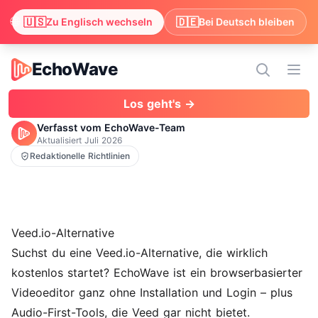
🌐
🇺🇸
🇩🇪
Wir haben festgestellt, dass dein Browser Englisch bevorzugt
Zu Englisch wechseln
Bei Deutsch bleiben
EchoWave
EchoWave
Menü
Los geht's →
Verfasst vom EchoWave-Team
Aktualisiert
Juli 2026
Redaktionelle Richtlinien
Veed.io-Alternative
Suchst du eine Veed.io-Alternative, die wirklich
kostenlos startet? EchoWave ist ein
browserbasierter
Videoeditor
ganz ohne Installation und Login – plus
Audio-First-Tools, die Veed gar nicht bietet.