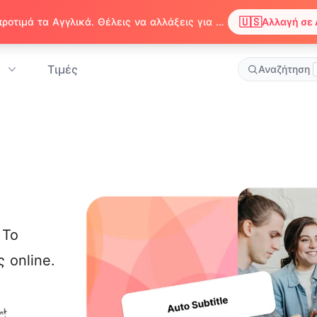
🇺🇸
Παρατηρήσαμε ότι ο περιηγητής σου προτιμά τα Αγγλικά. Θέλεις να αλλάξεις για να απολαμβάνεις περιεχόμενο στα Αγγλικά;
Αλλαγή σε 
Τιμές
Αναζήτηση
 Το
 online.