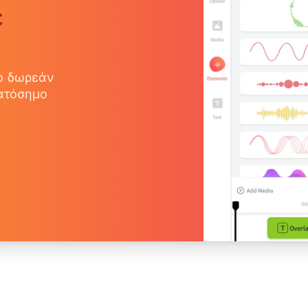
ε
Το δωρεάν
δατόσημο