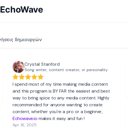
ο EchoWave
γήσεις δημιουργών