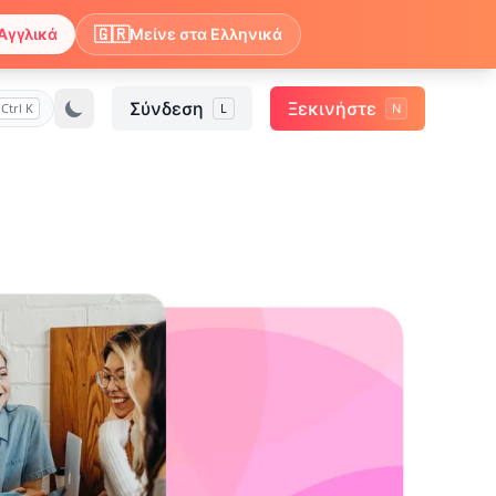
🇬🇷
Αγγλικά
Μείνε στα Ελληνικά
Σύνδεση
Ξεκινήστε
Ctrl K
L
N