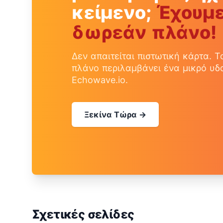
κείμενο;
Έχουμ
δωρεάν πλάνο!
Δεν απαιτείται πιστωτική κάρτα. 
πλάνο περιλαμβάνει ένα μικρό υ
Echowave.io.
Ξεκίνα Τώρα →
Σχετικές σελίδες