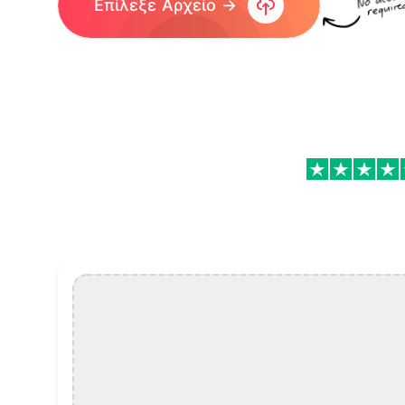
Επίλεξε Αρχείο →
Μετέτρεψε ήχο σε κείμενο Features