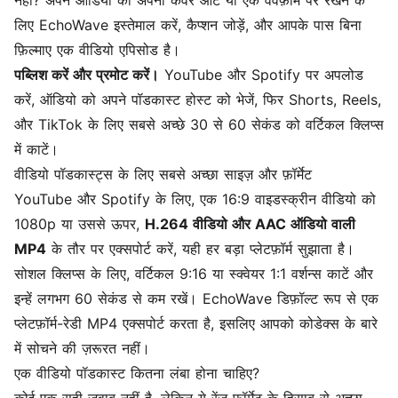
नहीं? अपने ऑडियो को अपनी
कवर आर्ट
या एक
वेवफ़ॉर्म
पर रखने के
लिए EchoWave इस्तेमाल करें, कैप्शन जोड़ें, और आपके पास बिना
फ़िल्माए एक वीडियो एपिसोड है।
पब्लिश करें और प्रमोट करें।
YouTube
और Spotify पर अपलोड
करें, ऑडियो को अपने पॉडकास्ट होस्ट को भेजें, फिर Shorts, Reels,
और TikTok के लिए सबसे अच्छे 30 से 60 सेकंड को वर्टिकल क्लिप्स
में काटें।
वीडियो पॉडकास्ट्स के लिए सबसे अच्छा साइज़ और फ़ॉर्मेट
YouTube और Spotify के लिए, एक 16:9 वाइडस्क्रीन वीडियो को
1080p या उससे ऊपर,
H.264 वीडियो और AAC ऑडियो वाली
MP4
के तौर पर एक्सपोर्ट करें, यही हर बड़ा प्लेटफ़ॉर्म सुझाता है।
सोशल क्लिप्स के लिए, वर्टिकल 9:16 या स्क्वेयर 1:1 वर्शन्स काटें और
इन्हें लगभग 60 सेकंड से कम रखें। EchoWave डिफ़ॉल्ट रूप से एक
प्लेटफ़ॉर्म-रेडी MP4 एक्सपोर्ट करता है, इसलिए आपको कोडेक्स के बारे
में सोचने की ज़रूरत नहीं।
एक वीडियो पॉडकास्ट कितना लंबा होना चाहिए?