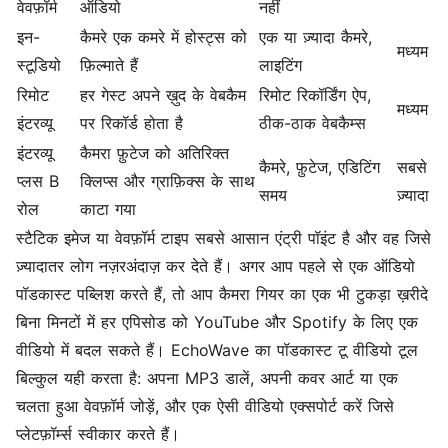
वेवफ़ॉर्म
ऑडियो
नहीं
इन-
कैमरे एक कमरे में होस्ट्स को
एक या ज़्यादा कैमरे,
मध्यम
स्टूडियो
फ़िल्माते हैं
लाइटिंग
रिमोट
हर गेस्ट अपने ख़ुद के वेबकैम
रिमोट रिकॉर्डिंग ऐप,
मध्यम
इंटरव्यू
पर रिकॉर्ड होता है
ठीक-ठाक वेबकैम्स
इंटरव्यू
कैमरा फ़ुटेज को अतिरिक्त
कैमरे, फ़ुटेज, एडिटिंग
सबसे
प्लस B
क्लिप्स और ग्राफ़िक्स के साथ
समय
ज़्यादा
रोल
काटा गया
स्टैटिक इमेज या वेवफ़ॉर्म टाइप सबसे आसान एंट्री पॉइंट है और वह जिसे
ज़्यादातर लोग नज़रअंदाज़ कर देते हैं। अगर आप पहले से एक ऑडियो
पॉडकास्ट पब्लिश करते हैं, तो आप कैमरा गियर का एक भी टुकड़ा ख़रीदे
बिना मिनटों में हर एपिसोड को YouTube और Spotify के लिए एक
वीडियो में बदल सकते हैं। EchoWave का
पॉडकास्ट टू वीडियो टूल
बिल्कुल यही करता है: अपना MP3 डालें, अपनी कवर आर्ट या एक
चलता हुआ वेवफ़ॉर्म जोड़ें, और एक ऐसी वीडियो एक्सपोर्ट करें जिसे
प्लेटफ़ॉर्म्स स्वीकार करते हैं।