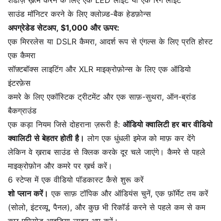
शैडोज़ ख़त्म करने के लिए एक LED लाइट या एक रिंग लाइट
साउंड मॉनिटर करने के लिए क्लोज़्ड-बैक हेडफ़ोन्स
अपग्रेडेड सेटअप, $1,000 और ऊपर:
एक मिररलेस या DSLR कैमरा, आदर्श रूप से एंगल्स के लिए प्रति होस्ट
एक कैमरा
सॉफ़्टबॉक्स लाइटिंग और XLR माइक्रोफ़ोन्स के लिए एक ऑडियो
इंटरफ़ेस
कमरे के लिए एकॉस्टिक ट्रीटमेंट और एक साफ़-सुथरा, ऑन-ब्रांड
बैकग्राउंड
एक कड़ा नियम जिसे दोहराना ज़रूरी है:
ऑडियो क्वालिटी हर बार वीडियो
क्वालिटी से बेहतर होती है।
लोग एक धुंधली इमेज को माफ़ कर देंगे
लेकिन वे ख़राब साउंड से क्लिक करके दूर चले जाएंगे। कैमरे से पहले
माइक्रोफ़ोन और कमरे पर ख़र्च करें।
6 स्टेप्स में एक वीडियो पॉडकास्ट कैसे शुरू करें
शो प्लान करें।
एक साफ़ टॉपिक और ऑडियंस चुनें, एक फ़ॉर्मेट तय करें
(सोलो, इंटरव्यू, पैनल), और कुछ भी रिकॉर्ड करने से पहले कम से कम