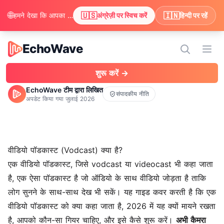
🌐
🇺🇸
🇮🇳
हमने देखा कि आपका ब्राउज़र अंग्रेज़ी पसंद करता है। क्या आप अंग्रेज़ी में सामग्री देखने के लिए स्विच करना चाहेंगे?
अंग्रेज़ी पर स्विच करें
हिन्दी पर रहें
EchoWave
EchoWave
मेन्यू 
शुरू करें →
EchoWave टीम द्वारा लिखित
संपादकीय नीति
अपडेट किया गया
जुलाई 2026
वीडियो पॉडकास्ट (Vodcast) क्या है?
एक वीडियो पॉडकास्ट, जिसे vodcast या videocast भी कहा जाता
है, एक ऐसा पॉडकास्ट है जो ऑडियो के साथ वीडियो जोड़ता है ताकि
लोग सुनने के साथ-साथ देख भी सकें। यह गाइड कवर करती है कि एक
वीडियो पॉडकास्ट को क्या कहा जाता है, 2026 में यह क्यों मायने रखता
है, आपको कौन-सा गियर चाहिए, और इसे कैसे शुरू करें।
अभी कैमरा