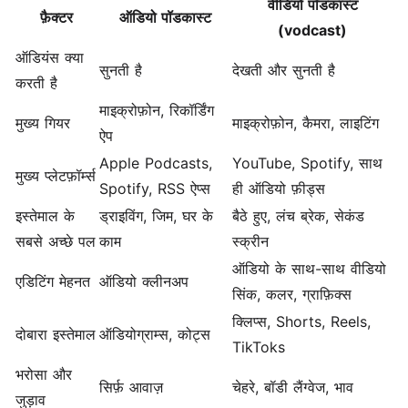
वीडियो पॉडकास्ट
फ़ैक्टर
ऑडियो पॉडकास्ट
(vodcast)
ऑडियंस क्या
सुनती है
देखती और सुनती है
करती है
माइक्रोफ़ोन, रिकॉर्डिंग
मुख्य गियर
माइक्रोफ़ोन, कैमरा, लाइटिंग
ऐप
Apple Podcasts,
YouTube, Spotify, साथ
मुख्य प्लेटफ़ॉर्म्स
Spotify, RSS ऐप्स
ही ऑडियो फ़ीड्स
इस्तेमाल के
ड्राइविंग, जिम, घर के
बैठे हुए, लंच ब्रेक, सेकंड
सबसे अच्छे पल
काम
स्क्रीन
ऑडियो के साथ-साथ वीडियो
एडिटिंग मेहनत
ऑडियो क्लीनअप
सिंक, कलर, ग्राफ़िक्स
क्लिप्स, Shorts, Reels,
दोबारा इस्तेमाल
ऑडियोग्राम्स, कोट्स
TikToks
भरोसा और
सिर्फ़ आवाज़
चेहरे, बॉडी लैंग्वेज, भाव
जुड़ाव