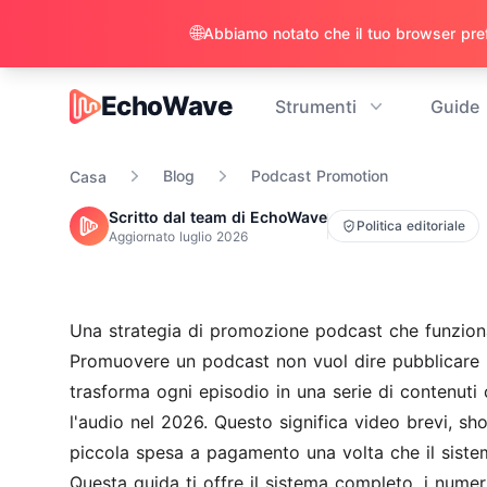
🌐
EchoWave
Strumenti
Guide
EchoWave
Blog
Podcast Promotion
Casa
Scritto dal team di EchoWave
Politica editoriale
Aggiornato
luglio 2026
Una strategia di promozione podcast che funzio
Promuovere un podcast non vuol dire pubblicare "
trasforma ogni episodio in una serie di contenut
l'audio nel 2026. Questo significa video brevi, sho
piccola spesa a pagamento una volta che il siste
Questa guida ti offre il sistema completo, i numeri