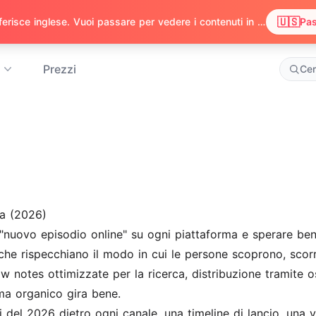
🇺🇸
Abbiamo notato che il tuo browser preferisce inglese. Vuoi passare per vedere i contenuti in inglese?
Pas
Prezzi
Ce
na (2026)
nuovo episodio online" su ogni piattaforma e sperare ben
i che rispecchiano il modo in cui le persone scoprono, sc
w notes ottimizzate per la ricerca, distribuzione tramite osp
ma organico gira bene.
 del 2026 dietro ogni canale, una timeline di lancio, una ve