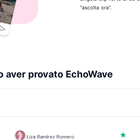
"ascolta ora".
po aver provato EchoWave