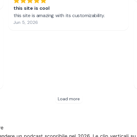
ve
rendere un podcast scopribile nel 2026. Le clip verticali s