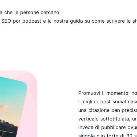
a che le persone cercano.
a SEO per podcast
e la nostra guida su
come scrivere le s
Promuovi il momento, non
I migliori post social na
una citazione ben precis
verticale sottotitolata, 
invece di pubblicare ovun
singola clip forte di 30 s