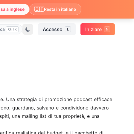
🇮🇹
sa a inglese
Resta in italiano
Accesso
Iniziare
rca
Ctrl K
L
N
e. Una strategia di promozione podcast efficace
orrono, guardano, salvano e condividono davvero
iti, una mailing list di tua proprietà, e una
rifica realistica del budget, e il pacchetto di