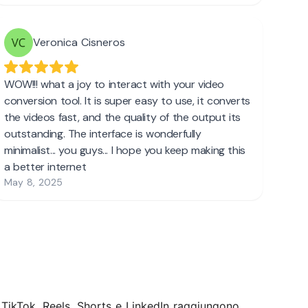
u TikTok, Reels, Shorts e LinkedIn raggiungono